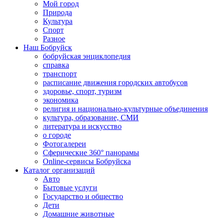
Мой город
Природа
Культура
Спорт
Разное
Наш Бобруйск
бобруйская энциклопедия
справка
транспорт
расписание движения городских автобусов
здоровье, спорт, туризм
экономика
религия и национально-культурные объединения
культура, образование, СМИ
литература и искусство
о городе
Фотогалереи
Сферические 360° панорамы
Online-сервисы Бобруйска
Каталог организаций
Авто
Бытовые услуги
Государство и общество
Дети
Домашние животные