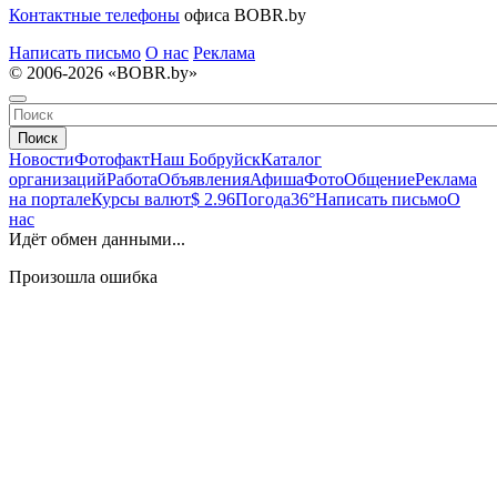
Контактные телефоны
офиса BOBR.by
Написать письмо
О нас
Реклама
© 2006-2026 «BOBR.by»
Поиск
Новости
Фотофакт
Наш Бобруйск
Каталог
организаций
Работа
Объявления
Афиша
Фото
Общение
Реклама
на портале
Курсы валют
$ 2.96
Погода
36°
Написать письмо
О
нас
Идёт обмен данными...
Произошла ошибка