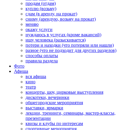
продам (отдам)
куплю (возьму)
сдам (в аренду, на прокат)
сниму (арендую, возьму на прокат)
меняю
окажу услуги
нуждаюсь в услугах (кроме вакансий)
ищу человека (разыскивается)
потери и находки (что потеряли или нашли)
разное (что не подходит для других разделов)
способы оплаты
правила раздела
Фото
Афиша
вся афиша
кино
театр
концерты, шоу, цирковые выступления
дискотеки, вечеринки
общегородские мероприятия
выставки, ярмарки
лекции, тренинги, семинары, мастер-классы,
презентации
квизы и клубы по интересам
спортивные мероприятия