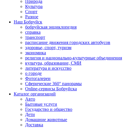
Природа
Культура
Спорт
Разное
Наш Бобруйск
бобруйская энциклопедия
справка
транспорт
расписание движения городских автобусов
здоровье, спорт, туризм
экономика
религия и национально-культурные объединения
культура, образование, СМИ
литература и искусство
о городе
Фотогалереи
Сферические 360° панорамы
Online-сервисы Бобруйска
Каталог организаций
Авто
Бытовые услуги
Государство и общество
Дети
Домашние животные
Доставка