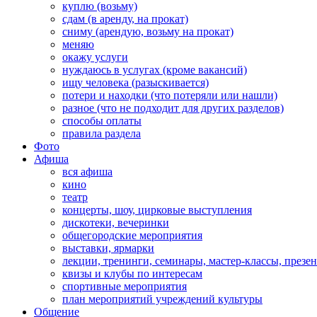
куплю (возьму)
сдам (в аренду, на прокат)
сниму (арендую, возьму на прокат)
меняю
окажу услуги
нуждаюсь в услугах (кроме вакансий)
ищу человека (разыскивается)
потери и находки (что потеряли или нашли)
разное (что не подходит для других разделов)
способы оплаты
правила раздела
Фото
Афиша
вся афиша
кино
театр
концерты, шоу, цирковые выступления
дискотеки, вечеринки
общегородские мероприятия
выставки, ярмарки
лекции, тренинги, семинары, мастер-классы, презе
квизы и клубы по интересам
спортивные мероприятия
план мероприятий учреждений культуры
Общение