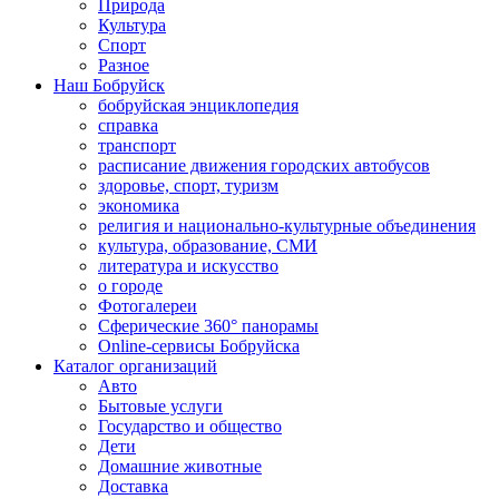
Природа
Культура
Спорт
Разное
Наш Бобруйск
бобруйская энциклопедия
справка
транспорт
расписание движения городских автобусов
здоровье, спорт, туризм
экономика
религия и национально-культурные объединения
культура, образование, СМИ
литература и искусство
о городе
Фотогалереи
Сферические 360° панорамы
Online-сервисы Бобруйска
Каталог организаций
Авто
Бытовые услуги
Государство и общество
Дети
Домашние животные
Доставка