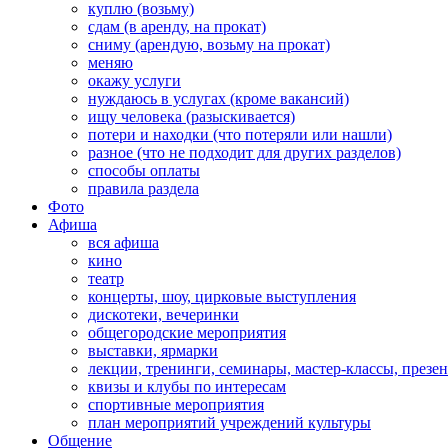
куплю (возьму)
сдам (в аренду, на прокат)
сниму (арендую, возьму на прокат)
меняю
окажу услуги
нуждаюсь в услугах (кроме вакансий)
ищу человека (разыскивается)
потери и находки (что потеряли или нашли)
разное (что не подходит для других разделов)
способы оплаты
правила раздела
Фото
Афиша
вся афиша
кино
театр
концерты, шоу, цирковые выступления
дискотеки, вечеринки
общегородские мероприятия
выставки, ярмарки
лекции, тренинги, семинары, мастер-классы, презе
квизы и клубы по интересам
спортивные мероприятия
план мероприятий учреждений культуры
Общение