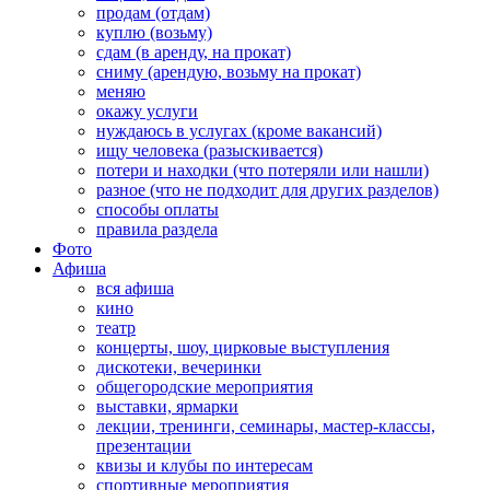
продам (отдам)
куплю (возьму)
сдам (в аренду, на прокат)
сниму (арендую, возьму на прокат)
меняю
окажу услуги
нуждаюсь в услугах (кроме вакансий)
ищу человека (разыскивается)
потери и находки (что потеряли или нашли)
разное (что не подходит для других разделов)
способы оплаты
правила раздела
Фото
Афиша
вся афиша
кино
театр
концерты, шоу, цирковые выступления
дискотеки, вечеринки
общегородские мероприятия
выставки, ярмарки
лекции, тренинги, семинары, мастер-классы,
презентации
квизы и клубы по интересам
спортивные мероприятия