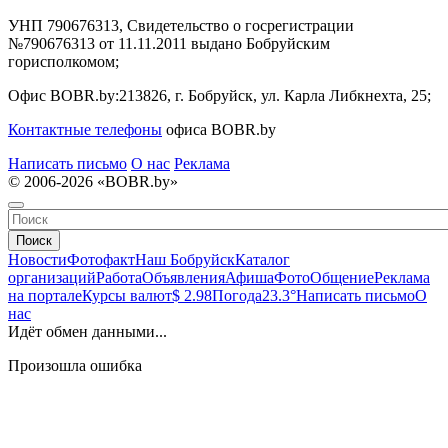
УНП 790676313, Свидетельство о госрегистрации
№790676313 от 11.11.2011 выдано Бобруйским
горисполкомом;
Офис BOBR.by:
213826, г. Бобруйск, ул. Карла Либкнехта, 25;
Контактные телефоны
офиса BOBR.by
Написать письмо
О нас
Реклама
© 2006-2026 «BOBR.by»
Поиск
Новости
Фотофакт
Наш Бобруйск
Каталог
организаций
Работа
Объявления
Афиша
Фото
Общение
Реклама
на портале
Курсы валют
$ 2.98
Погода
23.3°
Написать письмо
О
нас
Идёт обмен данными...
Произошла ошибка