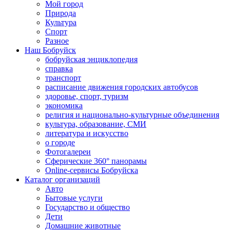
Мой город
Природа
Культура
Спорт
Разное
Наш Бобруйск
бобруйская энциклопедия
справка
транспорт
расписание движения городских автобусов
здоровье, спорт, туризм
экономика
религия и национально-культурные объединения
культура, образование, СМИ
литература и искусство
о городе
Фотогалереи
Сферические 360° панорамы
Online-сервисы Бобруйска
Каталог организаций
Авто
Бытовые услуги
Государство и общество
Дети
Домашние животные