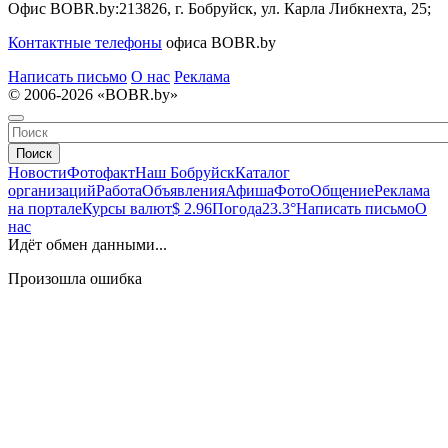
Офис BOBR.by:
213826, г. Бобруйск, ул. Карла Либкнехта, 25;
Контактные телефоны
офиса BOBR.by
Написать письмо
О нас
Реклама
© 2006-2026 «BOBR.by»
Поиск
Новости
Фотофакт
Наш Бобруйск
Каталог
организаций
Работа
Объявления
Афиша
Фото
Общение
Реклама
на портале
Курсы валют
$ 2.96
Погода
23.3°
Написать письмо
О
нас
Идёт обмен данными...
Произошла ошибка