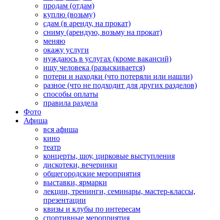
продам (отдам)
куплю (возьму)
сдам (в аренду, на прокат)
сниму (арендую, возьму на прокат)
меняю
окажу услуги
нуждаюсь в услугах (кроме вакансий)
ищу человека (разыскивается)
потери и находки (что потеряли или нашли)
разное (что не подходит для других разделов)
способы оплаты
правила раздела
Фото
Афиша
вся афиша
кино
театр
концерты, шоу, цирковые выступления
дискотеки, вечеринки
общегородские мероприятия
выставки, ярмарки
лекции, тренинги, семинары, мастер-классы,
презентации
квизы и клубы по интересам
спортивные мероприятия