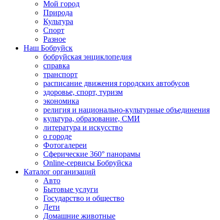
Мой город
Природа
Культура
Спорт
Разное
Наш Бобруйск
бобруйская энциклопедия
справка
транспорт
расписание движения городских автобусов
здоровье, спорт, туризм
экономика
религия и национально-культурные объединения
культура, образование, СМИ
литература и искусство
о городе
Фотогалереи
Сферические 360° панорамы
Online-сервисы Бобруйска
Каталог организаций
Авто
Бытовые услуги
Государство и общество
Дети
Домашние животные