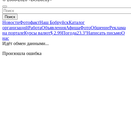
Поиск
Новости
Фотофакт
Наш Бобруйск
Каталог
организаций
Работа
Объявления
Афиша
Фото
Общение
Реклама
на портале
Курсы валют
$ 2.99
Погода
23.3°
Написать письмо
О
нас
Идёт обмен данными...
Произошла ошибка