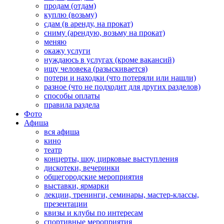
продам (отдам)
куплю (возьму)
сдам (в аренду, на прокат)
сниму (арендую, возьму на прокат)
меняю
окажу услуги
нуждаюсь в услугах (кроме вакансий)
ищу человека (разыскивается)
потери и находки (что потеряли или нашли)
разное (что не подходит для других разделов)
способы оплаты
правила раздела
Фото
Афиша
вся афиша
кино
театр
концерты, шоу, цирковые выступления
дискотеки, вечеринки
общегородские мероприятия
выставки, ярмарки
лекции, тренинги, семинары, мастер-классы,
презентации
квизы и клубы по интересам
спортивные мероприятия