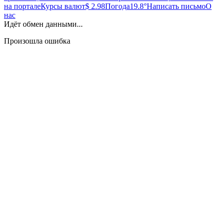
на портале
Курсы валют
$ 2.98
Погода
19.8°
Написать письмо
О
нас
Идёт обмен данными...
Произошла ошибка