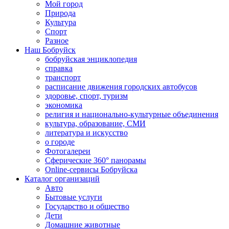
Мой город
Природа
Культура
Спорт
Разное
Наш Бобруйск
бобруйская энциклопедия
справка
транспорт
расписание движения городских автобусов
здоровье, спорт, туризм
экономика
религия и национально-культурные объединения
культура, образование, СМИ
литература и искусство
о городе
Фотогалереи
Сферические 360° панорамы
Online-сервисы Бобруйска
Каталог организаций
Авто
Бытовые услуги
Государство и общество
Дети
Домашние животные