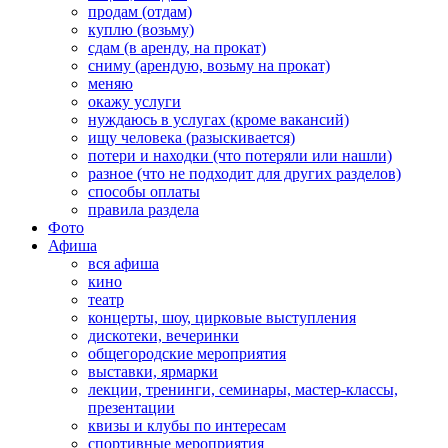
продам (отдам)
куплю (возьму)
сдам (в аренду, на прокат)
сниму (арендую, возьму на прокат)
меняю
окажу услуги
нуждаюсь в услугах (кроме вакансий)
ищу человека (разыскивается)
потери и находки (что потеряли или нашли)
разное (что не подходит для других разделов)
способы оплаты
правила раздела
Фото
Афиша
вся афиша
кино
театр
концерты, шоу, цирковые выступления
дискотеки, вечеринки
общегородские мероприятия
выставки, ярмарки
лекции, тренинги, семинары, мастер-классы,
презентации
квизы и клубы по интересам
спортивные мероприятия