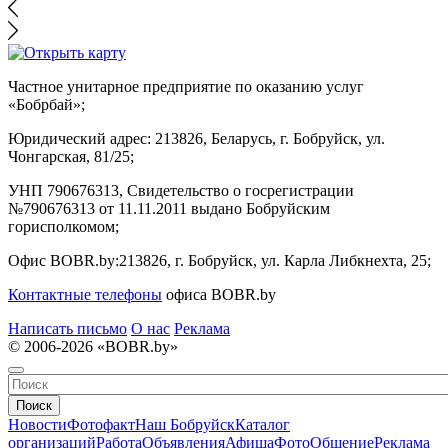
Частное унитарное предприятие по оказанию услуг
«Бобрбай»;
Юридический адрес:
213826, Беларусь, г. Бобруйск, ул.
Чонгарская, 81/25;
УНП 790676313, Свидетельство о госрегистрации
№790676313 от 11.11.2011 выдано Бобруйским
горисполкомом;
Офис BOBR.by:
213826, г. Бобруйск, ул. Карла Либкнехта, 25;
Контактные телефоны
офиса BOBR.by
Написать письмо
О нас
Реклама
© 2006-2026 «BOBR.by»
Поиск
Новости
Фотофакт
Наш Бобруйск
Каталог
организаций
Работа
Объявления
Афиша
Фото
Общение
Реклама