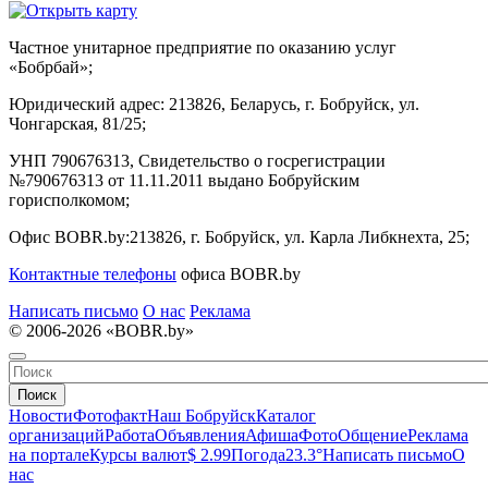
Частное унитарное предприятие по оказанию услуг
«Бобрбай»;
Юридический адрес:
213826, Беларусь, г. Бобруйск, ул.
Чонгарская, 81/25;
УНП 790676313, Свидетельство о госрегистрации
№790676313 от 11.11.2011 выдано Бобруйским
горисполкомом;
Офис BOBR.by:
213826, г. Бобруйск, ул. Карла Либкнехта, 25;
Контактные телефоны
офиса BOBR.by
Написать письмо
О нас
Реклама
© 2006-2026 «BOBR.by»
Поиск
Новости
Фотофакт
Наш Бобруйск
Каталог
организаций
Работа
Объявления
Афиша
Фото
Общение
Реклама
на портале
Курсы валют
$ 2.99
Погода
23.3°
Написать письмо
О
нас