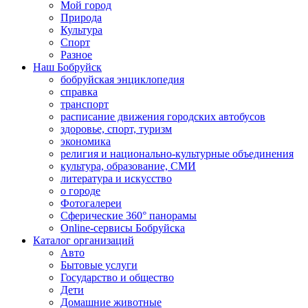
Мой город
Природа
Культура
Спорт
Разное
Наш Бобруйск
бобруйская энциклопедия
справка
транспорт
расписание движения городских автобусов
здоровье, спорт, туризм
экономика
религия и национально-культурные объединения
культура, образование, СМИ
литература и искусство
о городе
Фотогалереи
Сферические 360° панорамы
Online-сервисы Бобруйска
Каталог организаций
Авто
Бытовые услуги
Государство и общество
Дети
Домашние животные