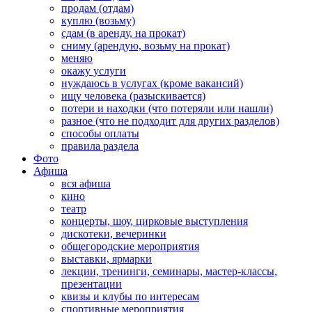
продам (отдам)
куплю (возьму)
сдам (в аренду, на прокат)
сниму (арендую, возьму на прокат)
меняю
окажу услуги
нуждаюсь в услугах (кроме вакансий)
ищу человека (разыскивается)
потери и находки (что потеряли или нашли)
разное (что не подходит для других разделов)
способы оплаты
правила раздела
Фото
Афиша
вся афиша
кино
театр
концерты, шоу, цирковые выступления
дискотеки, вечеринки
общегородские мероприятия
выставки, ярмарки
лекции, тренинги, семинары, мастер-классы,
презентации
квизы и клубы по интересам
спортивные мероприятия