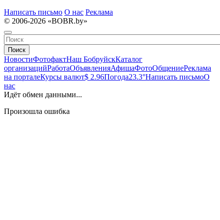
Написать письмо
О нас
Реклама
© 2006-2026 «BOBR.by»
Поиск
Новости
Фотофакт
Наш Бобруйск
Каталог
организаций
Работа
Объявления
Афиша
Фото
Общение
Реклама
на портале
Курсы валют
$ 2.96
Погода
23.3°
Написать письмо
О
нас
Идёт обмен данными...
Произошла ошибка