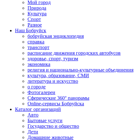
Мой город
Природа
Культура
Спорт
Разное
Наш Бобруйск
бобруйская энциклопедия
справка
транспорт
расписание движения городских автобусов
здоровье, спорт, туризм
экономика
религия и национально-культурные объединения
культура, образование, СМИ
литература и искусство
о городе
Фотогалереи
Сферические 360° панорамы
Online-сервисы Бобруйска
Каталог организаций
Авто
Бытовые услуги
Государство и общество
Дети
Домашние животные