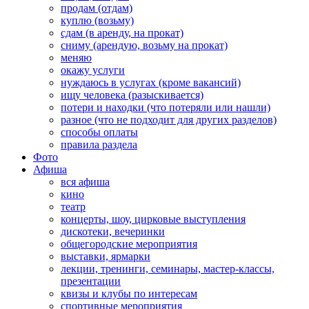
продам (отдам)
куплю (возьму)
сдам (в аренду, на прокат)
сниму (арендую, возьму на прокат)
меняю
окажу услуги
нуждаюсь в услугах (кроме вакансий)
ищу человека (разыскивается)
потери и находки (что потеряли или нашли)
разное (что не подходит для других разделов)
способы оплаты
правила раздела
Фото
Афиша
вся афиша
кино
театр
концерты, шоу, цирковые выступления
дискотеки, вечеринки
общегородские мероприятия
выставки, ярмарки
лекции, тренинги, семинары, мастер-классы,
презентации
квизы и клубы по интересам
спортивные мероприятия