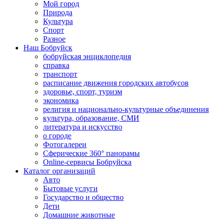
Мой город
Природа
Культура
Спорт
Разное
Наш Бобруйск
бобруйская энциклопедия
справка
транспорт
расписание движения городских автобусов
здоровье, спорт, туризм
экономика
религия и национально-культурные объединения
культура, образование, СМИ
литература и искусство
о городе
Фотогалереи
Сферические 360° панорамы
Online-сервисы Бобруйска
Каталог организаций
Авто
Бытовые услуги
Государство и общество
Дети
Домашние животные