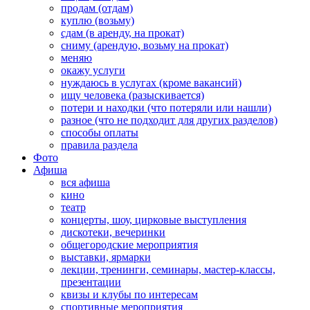
продам (отдам)
куплю (возьму)
сдам (в аренду, на прокат)
сниму (арендую, возьму на прокат)
меняю
окажу услуги
нуждаюсь в услугах (кроме вакансий)
ищу человека (разыскивается)
потери и находки (что потеряли или нашли)
разное (что не подходит для других разделов)
способы оплаты
правила раздела
Фото
Афиша
вся афиша
кино
театр
концерты, шоу, цирковые выступления
дискотеки, вечеринки
общегородские мероприятия
выставки, ярмарки
лекции, тренинги, семинары, мастер-классы,
презентации
квизы и клубы по интересам
спортивные мероприятия