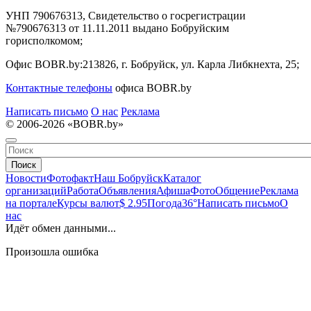
УНП 790676313, Свидетельство о госрегистрации
№790676313 от 11.11.2011 выдано Бобруйским
горисполкомом;
Офис BOBR.by:
213826, г. Бобруйск, ул. Карла Либкнехта, 25;
Контактные телефоны
офиса BOBR.by
Написать письмо
О нас
Реклама
© 2006-2026 «BOBR.by»
Поиск
Новости
Фотофакт
Наш Бобруйск
Каталог
организаций
Работа
Объявления
Афиша
Фото
Общение
Реклама
на портале
Курсы валют
$ 2.95
Погода
36°
Написать письмо
О
нас
Идёт обмен данными...
Произошла ошибка