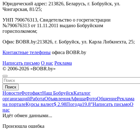
Юридический адрес:
213826, Беларусь, г. Бобруйск, ул.
Чонгарская, 81/25;
УНП 790676313, Свидетельство о госрегистрации
№790676313 от 11.11.2011 выдано Бобруйским
горисполкомом;
Офис BOBR.by:
213826, г. Бобруйск, ул. Карла Либкнехта, 25;
Контактные телефоны
офиса BOBR.by
Написать письмо
О нас
Реклама
© 2006-2026 «BOBR.by»
Поиск
Новости
Фотофакт
Наш Бобруйск
Каталог
организаций
Работа
Объявления
Афиша
Фото
Общение
Реклама
на портале
Курсы валют
$ 2.98
Погода
19.8°
Написать письмо
О
нас
Идёт обмен данными...
Произошла ошибка