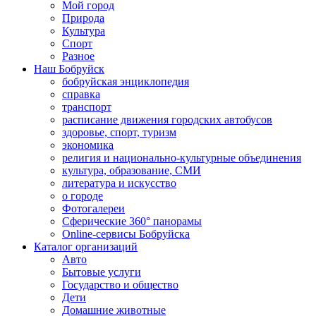
Мой город
Природа
Культура
Спорт
Разное
Наш Бобруйск
бобруйская энциклопедия
справка
транспорт
расписание движения городских автобусов
здоровье, спорт, туризм
экономика
религия и национально-культурные объединения
культура, образование, СМИ
литература и искусство
о городе
Фотогалереи
Сферические 360° панорамы
Online-сервисы Бобруйска
Каталог организаций
Авто
Бытовые услуги
Государство и общество
Дети
Домашние животные