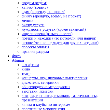
продам (отдам)
куплю (возьму)
сдам (в аренду, на прокат)
сниму (арендую, возьму на прокат)
меняю
окажу услуги
нуждаюсь в услугах (кроме вакансий)
ищу человека (разыскивается)
потери и находки (что потеряли или нашли)
разное (что не подходит для других разделов)
способы оплаты
правила раздела
Фото
Афиша
вся афиша
кино
театр
концерты, шоу, цирковые выступления
дискотеки, вечеринки
общегородские мероприятия
выставки, ярмарки
лекции, тренинги, семинары, мастер-классы,
презентации
квизы и клубы по интересам
спортивные мероприятия