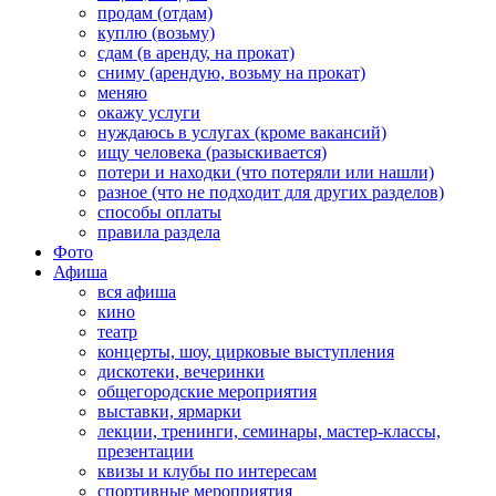
продам (отдам)
куплю (возьму)
сдам (в аренду, на прокат)
сниму (арендую, возьму на прокат)
меняю
окажу услуги
нуждаюсь в услугах (кроме вакансий)
ищу человека (разыскивается)
потери и находки (что потеряли или нашли)
разное (что не подходит для других разделов)
способы оплаты
правила раздела
Фото
Афиша
вся афиша
кино
театр
концерты, шоу, цирковые выступления
дискотеки, вечеринки
общегородские мероприятия
выставки, ярмарки
лекции, тренинги, семинары, мастер-классы,
презентации
квизы и клубы по интересам
спортивные мероприятия