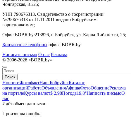
Чонгарская, 81/25;
УНП 790676313, Свидетельство о госрегистрации
№790676313 от 11.11.2011 выдано Бобруйским
горисполкомом;
Офис BOBR.by:
213826, г. Бобруйск, ул. Карла Либкнехта, 25;
Контактные телефоны
офиса BOBR.by
Написать письмо
О нас
Реклама
© 2006-2026 «BOBR.by»
Поиск
Новости
Фотофакт
Наш Бобруйск
Каталог
организаций
Работа
Объявления
Афиша
Фото
Общение
Реклама
на портале
Курсы валют
$ 2.98
Погода
19.8°
Написать письмо
О
нас
Идёт обмен данными...
Произошла ошибка