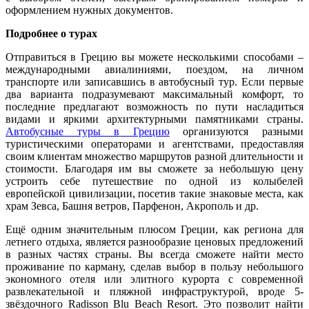
оформлением нужных документов.
Подробнее о турах
Отправиться в Грецию вы можете несколькими способами –
международными авиалиниями, поездом, на личном
транспорте или записавшись в автобусный тур. Если первые
два варианта подразумевают максимальный комфорт, то
последние предлагают возможность по пути насладиться
видами и яркими архитектурными памятниками страны.
Автобусные туры в Грецию
организуются разными
туристическими операторами и агентствами, предоставляя
своим клиентам множество маршрутов разной длительности и
стоимости. Благодаря им вы сможете за небольшую цену
устроить себе путешествие по одной из колыбелей
европейской цивилизации, посетив такие знаковые места, как
храм Зевса, Башня ветров, Парфенон, Акрополь и др.
Ещё одним значительным плюсом Греции, как региона для
летнего отдыха, является разнообразие ценовых предложений
в разных частях страны. Вы всегда сможете найти место
проживание по карману, сделав выбор в пользу небольшого
экономного отеля или элитного курорта с современной
развлекательной и пляжной инфраструктурой, вроде 5-
звёздочного Radisson Blu Beach Resort. Это позволит найти