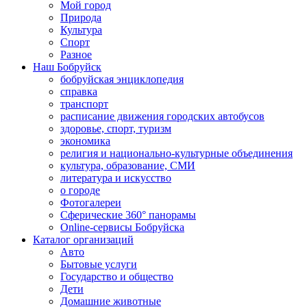
Мой город
Природа
Культура
Спорт
Разное
Наш Бобруйск
бобруйская энциклопедия
справка
транспорт
расписание движения городских автобусов
здоровье, спорт, туризм
экономика
религия и национально-культурные объединения
культура, образование, СМИ
литература и искусство
о городе
Фотогалереи
Сферические 360° панорамы
Online-сервисы Бобруйска
Каталог организаций
Авто
Бытовые услуги
Государство и общество
Дети
Домашние животные