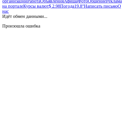
организаций
Работа
Объявления
Афиша
Фото
Общение
Реклама
на портале
Курсы валют
$ 2.98
Погода
19.8°
Написать письмо
О
нас
Идёт обмен данными...
Произошла ошибка