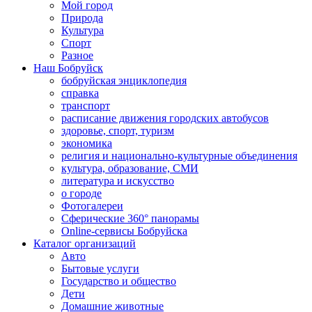
Мой город
Природа
Культура
Спорт
Разное
Наш Бобруйск
бобруйская энциклопедия
справка
транспорт
расписание движения городских автобусов
здоровье, спорт, туризм
экономика
религия и национально-культурные объединения
культура, образование, СМИ
литература и искусство
о городе
Фотогалереи
Сферические 360° панорамы
Online-сервисы Бобруйска
Каталог организаций
Авто
Бытовые услуги
Государство и общество
Дети
Домашние животные