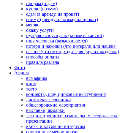
продам (отдам)
куплю (возьму)
сдам (в аренду, на прокат)
сниму (арендую, возьму на прокат)
меняю
окажу услуги
нуждаюсь в услугах (кроме вакансий)
ищу человека (разыскивается)
потери и находки (что потеряли или нашли)
разное (что не подходит для других разделов)
способы оплаты
правила раздела
Фото
Афиша
вся афиша
кино
театр
концерты, шоу, цирковые выступления
дискотеки, вечеринки
общегородские мероприятия
выставки, ярмарки
лекции, тренинги, семинары, мастер-классы,
презентации
квизы и клубы по интересам
спортивные мероприятия