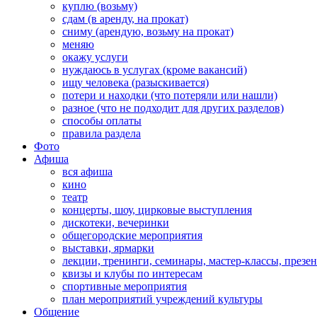
куплю (возьму)
сдам (в аренду, на прокат)
сниму (арендую, возьму на прокат)
меняю
окажу услуги
нуждаюсь в услугах (кроме вакансий)
ищу человека (разыскивается)
потери и находки (что потеряли или нашли)
разное (что не подходит для других разделов)
способы оплаты
правила раздела
Фото
Афиша
вся афиша
кино
театр
концерты, шоу, цирковые выступления
дискотеки, вечеринки
общегородские мероприятия
выставки, ярмарки
лекции, тренинги, семинары, мастер-классы, презе
квизы и клубы по интересам
спортивные мероприятия
план мероприятий учреждений культуры
Общение