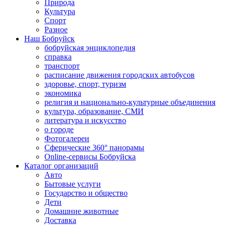
Природа
Культура
Спорт
Разное
Наш Бобруйск
бобруйская энциклопедия
справка
транспорт
расписание движения городских автобусов
здоровье, спорт, туризм
экономика
религия и национально-культурные объединения
культура, образование, СМИ
литература и искусство
о городе
Фотогалереи
Сферические 360° панорамы
Online-сервисы Бобруйска
Каталог организаций
Авто
Бытовые услуги
Государство и общество
Дети
Домашние животные
Доставка