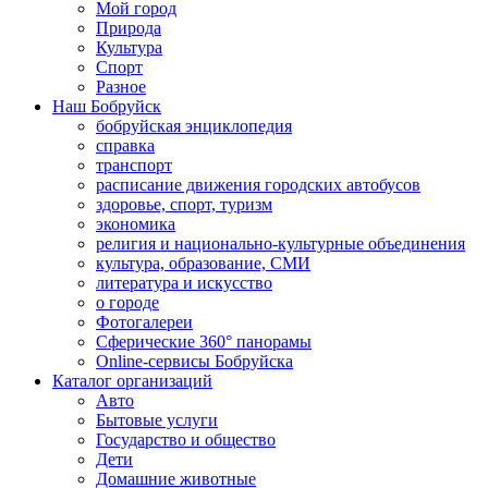
Мой город
Природа
Культура
Спорт
Разное
Наш Бобруйск
бобруйская энциклопедия
справка
транспорт
расписание движения городских автобусов
здоровье, спорт, туризм
экономика
религия и национально-культурные объединения
культура, образование, СМИ
литература и искусство
о городе
Фотогалереи
Сферические 360° панорамы
Online-сервисы Бобруйска
Каталог организаций
Авто
Бытовые услуги
Государство и общество
Дети
Домашние животные