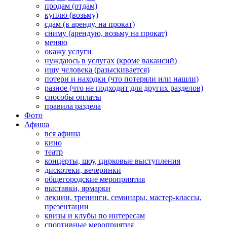
продам (отдам)
куплю (возьму)
сдам (в аренду, на прокат)
сниму (арендую, возьму на прокат)
меняю
окажу услуги
нуждаюсь в услугах (кроме вакансий)
ищу человека (разыскивается)
потери и находки (что потеряли или нашли)
разное (что не подходит для других разделов)
способы оплаты
правила раздела
Фото
Афиша
вся афиша
кино
театр
концерты, шоу, цирковые выступления
дискотеки, вечеринки
общегородские мероприятия
выставки, ярмарки
лекции, тренинги, семинары, мастер-классы,
презентации
квизы и клубы по интересам
спортивные мероприятия