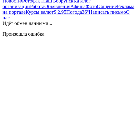
Новости
Фотофакт
Наш Бобруйск
Каталог
организаций
Работа
Объявления
Афиша
Фото
Общение
Реклама
на портале
Курсы валют
$ 2.95
Погода
36°
Написать письмо
О
нас
Идёт обмен данными...
Произошла ошибка