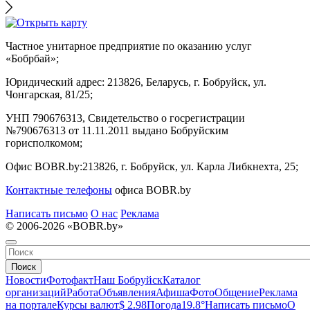
Частное унитарное предприятие по оказанию услуг
«Бобрбай»;
Юридический адрес:
213826, Беларусь, г. Бобруйск, ул.
Чонгарская, 81/25;
УНП 790676313, Свидетельство о госрегистрации
№790676313 от 11.11.2011 выдано Бобруйским
горисполкомом;
Офис BOBR.by:
213826, г. Бобруйск, ул. Карла Либкнехта, 25;
Контактные телефоны
офиса BOBR.by
Написать письмо
О нас
Реклама
© 2006-2026 «BOBR.by»
Поиск
Новости
Фотофакт
Наш Бобруйск
Каталог
организаций
Работа
Объявления
Афиша
Фото
Общение
Реклама
на портале
Курсы валют
$ 2.98
Погода
19.8°
Написать письмо
О