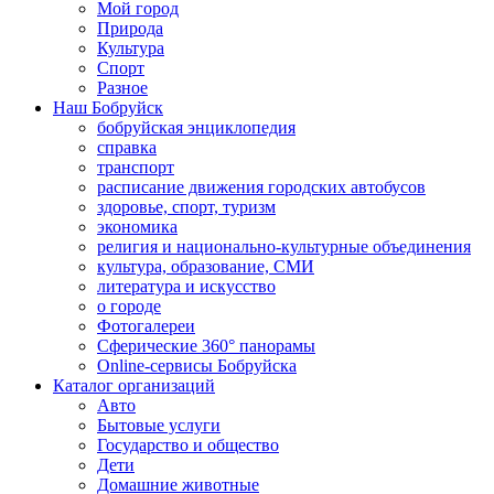
Мой город
Природа
Культура
Спорт
Разное
Наш Бобруйск
бобруйская энциклопедия
справка
транспорт
расписание движения городских автобусов
здоровье, спорт, туризм
экономика
религия и национально-культурные объединения
культура, образование, СМИ
литература и искусство
о городе
Фотогалереи
Сферические 360° панорамы
Online-сервисы Бобруйска
Каталог организаций
Авто
Бытовые услуги
Государство и общество
Дети
Домашние животные