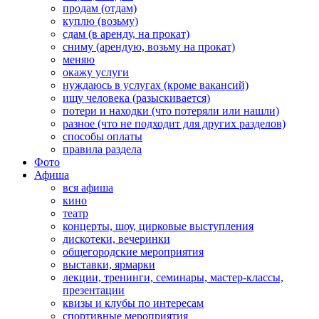
продам (отдам)
куплю (возьму)
сдам (в аренду, на прокат)
сниму (арендую, возьму на прокат)
меняю
окажу услуги
нуждаюсь в услугах (кроме вакансий)
ищу человека (разыскивается)
потери и находки (что потеряли или нашли)
разное (что не подходит для других разделов)
способы оплаты
правила раздела
Фото
Афиша
вся афиша
кино
театр
концерты, шоу, цирковые выступления
дискотеки, вечеринки
общегородские мероприятия
выставки, ярмарки
лекции, тренинги, семинары, мастер-классы,
презентации
квизы и клубы по интересам
спортивные мероприятия