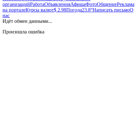
организаций
Работа
Объявления
Афиша
Фото
Общение
Реклама
на портале
Курсы валют
$ 2.98
Погода
23.8°
Написать письмо
О
нас
Идёт обмен данными...
Произошла ошибка