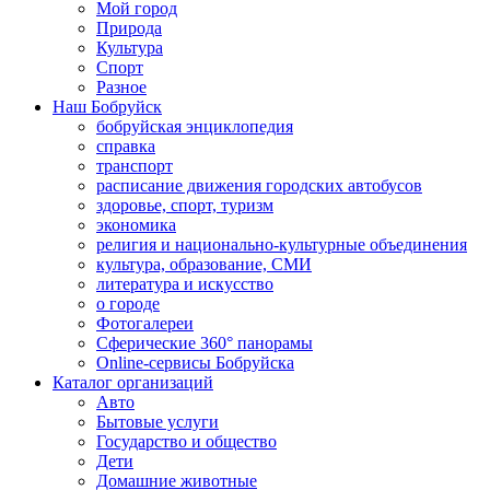
Мой город
Природа
Культура
Спорт
Разное
Наш Бобруйск
бобруйская энциклопедия
справка
транспорт
расписание движения городских автобусов
здоровье, спорт, туризм
экономика
религия и национально-культурные объединения
культура, образование, СМИ
литература и искусство
о городе
Фотогалереи
Сферические 360° панорамы
Online-сервисы Бобруйска
Каталог организаций
Авто
Бытовые услуги
Государство и общество
Дети
Домашние животные