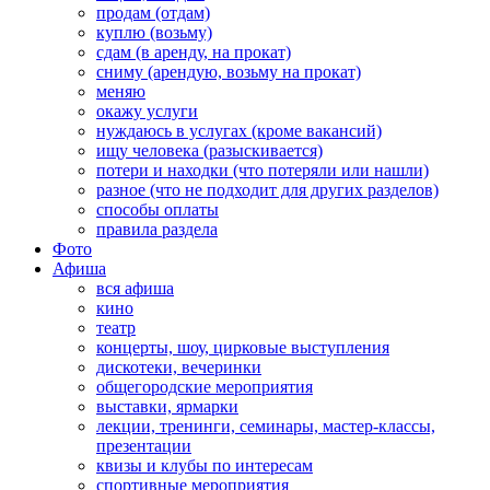
продам (отдам)
куплю (возьму)
сдам (в аренду, на прокат)
сниму (арендую, возьму на прокат)
меняю
окажу услуги
нуждаюсь в услугах (кроме вакансий)
ищу человека (разыскивается)
потери и находки (что потеряли или нашли)
разное (что не подходит для других разделов)
способы оплаты
правила раздела
Фото
Афиша
вся афиша
кино
театр
концерты, шоу, цирковые выступления
дискотеки, вечеринки
общегородские мероприятия
выставки, ярмарки
лекции, тренинги, семинары, мастер-классы,
презентации
квизы и клубы по интересам
спортивные мероприятия