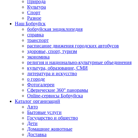
Природа
Культура
Спорт
Разное
Наш Бобруйск
бобруйская энциклопедия
справка
транспорт
расписание движения городских автобусов
здоровье, спорт, туризм
экономика
религия и национально-культурные объединения
культура, образование, СМИ
литература и искусство
о городе
Фотогалереи
Сферические 360° панорамы
Online-сервисы Бобруйска
Каталог организаций
Авто
Бытовые услуги
Государство и общество
Дети
Домашние животные
Доставка