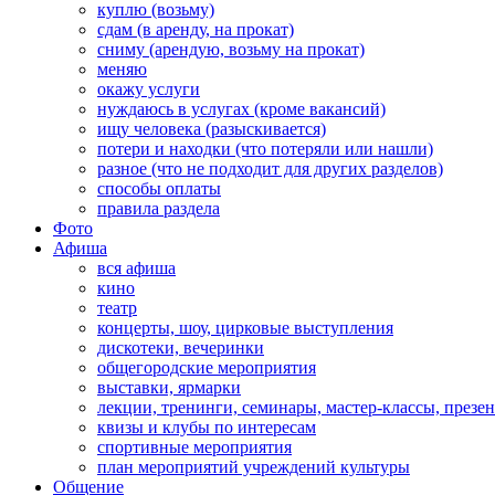
куплю (возьму)
сдам (в аренду, на прокат)
сниму (арендую, возьму на прокат)
меняю
окажу услуги
нуждаюсь в услугах (кроме вакансий)
ищу человека (разыскивается)
потери и находки (что потеряли или нашли)
разное (что не подходит для других разделов)
способы оплаты
правила раздела
Фото
Афиша
вся афиша
кино
театр
концерты, шоу, цирковые выступления
дискотеки, вечеринки
общегородские мероприятия
выставки, ярмарки
лекции, тренинги, семинары, мастер-классы, презе
квизы и клубы по интересам
спортивные мероприятия
план мероприятий учреждений культуры
Общение