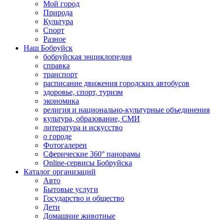
Мой город
Природа
Культура
Спорт
Разное
Наш Бобруйск
бобруйская энциклопедия
справка
транспорт
расписание движения городских автобусов
здоровье, спорт, туризм
экономика
религия и национально-культурные объединения
культура, образование, СМИ
литература и искусство
о городе
Фотогалереи
Сферические 360° панорамы
Online-сервисы Бобруйска
Каталог организаций
Авто
Бытовые услуги
Государство и общество
Дети
Домашние животные