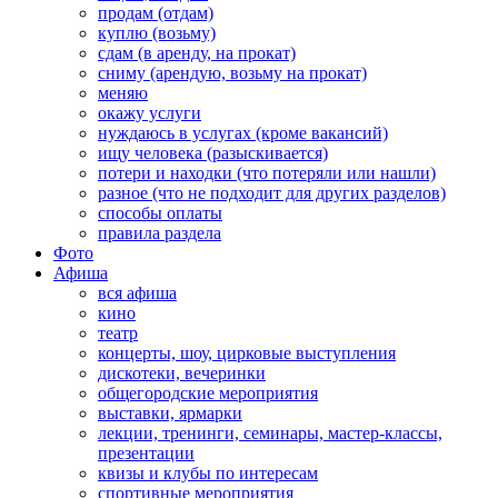
продам (отдам)
куплю (возьму)
сдам (в аренду, на прокат)
сниму (арендую, возьму на прокат)
меняю
окажу услуги
нуждаюсь в услугах (кроме вакансий)
ищу человека (разыскивается)
потери и находки (что потеряли или нашли)
разное (что не подходит для других разделов)
способы оплаты
правила раздела
Фото
Афиша
вся афиша
кино
театр
концерты, шоу, цирковые выступления
дискотеки, вечеринки
общегородские мероприятия
выставки, ярмарки
лекции, тренинги, семинары, мастер-классы,
презентации
квизы и клубы по интересам
спортивные мероприятия