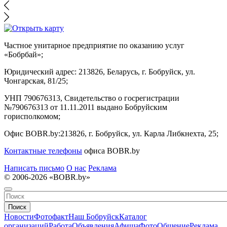
Частное унитарное предприятие по оказанию услуг
«Бобрбай»;
Юридический адрес:
213826, Беларусь, г. Бобруйск, ул.
Чонгарская, 81/25;
УНП 790676313, Свидетельство о госрегистрации
№790676313 от 11.11.2011 выдано Бобруйским
горисполкомом;
Офис BOBR.by:
213826, г. Бобруйск, ул. Карла Либкнехта, 25;
Контактные телефоны
офиса BOBR.by
Написать письмо
О нас
Реклама
© 2006-2026 «BOBR.by»
Поиск
Новости
Фотофакт
Наш Бобруйск
Каталог
организаций
Работа
Объявления
Афиша
Фото
Общение
Реклама