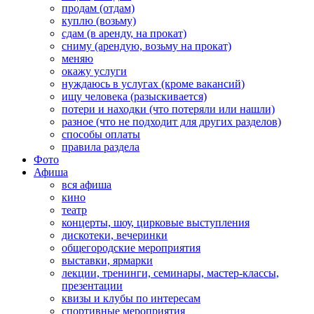
продам (отдам)
куплю (возьму)
сдам (в аренду, на прокат)
сниму (арендую, возьму на прокат)
меняю
окажу услуги
нуждаюсь в услугах (кроме вакансий)
ищу человека (разыскивается)
потери и находки (что потеряли или нашли)
разное (что не подходит для других разделов)
способы оплаты
правила раздела
Фото
Афиша
вся афиша
кино
театр
концерты, шоу, цирковые выступления
дискотеки, вечеринки
общегородские мероприятия
выставки, ярмарки
лекции, тренинги, семинары, мастер-классы,
презентации
квизы и клубы по интересам
спортивные мероприятия