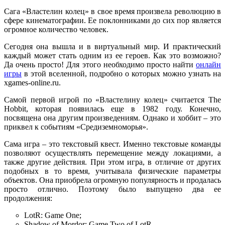
Сага «Властелин колец» в свое время произвела революцию в
сфере кинематографии. Ее поклонниками до сих пор является
огромное количество человек.
Сегодня она вышла и в виртуальный мир. И практический
каждый может стать одним из ее героев. Как это возможно?
Да очень просто! Для этого необходимо просто найти
онлайн
игры
в этой вселенной, подробно о которых можно узнать на
xgames-online.ru.
Самой первой игрой по «Властелину колец» считается The
Hobbit, которая появилась еще в 1982 году. Конечно,
посвящена она другим произведениям. Однако и хоббит – это
приквел к событиям «Средиземноморья».
Сама игра – это текстовый квест. Именно текстовые команды
позволяют осуществлять перемещение между локациями, а
также другие действия. При этом игра, в отличие от других
подобных в то время, учитывала физические параметры
объектов. Она приобрела огромную популярность и продалась
просто отлично. Поэтому было выпущено два ее
продолжения:
LotR: Game One;
Shadow of Mordor: Game Two of LotR.