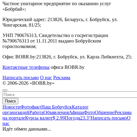
Частное унитарное предприятие по оказанию услуг
«Бобрбай»;
Юридический адрес:
213826, Беларусь, г. Бобруйск, ул.
Чонгарская, 81/25;
УНП 790676313, Свидетельство о госрегистрации
№790676313 от 11.11.2011 выдано Бобруйским
горисполкомом;
Офис BOBR.by:
213826, г. Бобруйск, ул. Карла Либкнехта, 25;
Контактные телефоны
офиса BOBR.by
Написать письмо
О нас
Реклама
© 2006-2026 «BOBR.by»
Поиск
Новости
Фотофакт
Наш Бобруйск
Каталог
организаций
Работа
Объявления
Афиша
Фото
Общение
Реклама
на портале
Курсы валют
$ 2.99
Погода
23.3°
Написать письмо
О
нас
Идёт обмен данными...