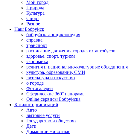
Мой город
Природа
Культура
Спорт
Разное
Наш Бобруйск
бобруйская энциклопедия
справка
транспорт
расписание движения городских автобусов
здоровье, спорт, туризм
экономика
религия и национально-культурные объединения
культура, образование, СМИ
литература и искусство
о городе
Фотогалереи
Сферические 360° панорамы
Online-сервисы Бобруйска
Каталог организаций
Авто
Бытовые услуги
Государство и общество
Дети
Домашние животные