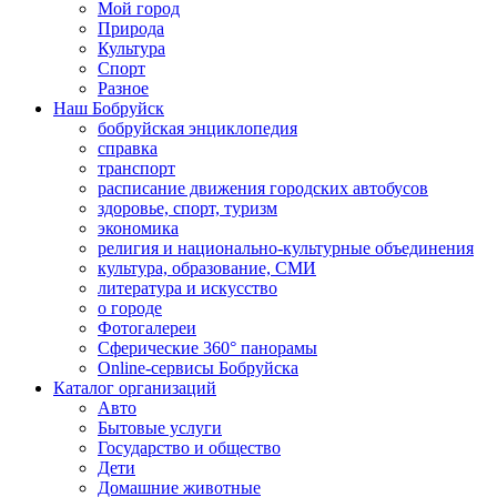
Мой город
Природа
Культура
Спорт
Разное
Наш Бобруйск
бобруйская энциклопедия
справка
транспорт
расписание движения городских автобусов
здоровье, спорт, туризм
экономика
религия и национально-культурные объединения
культура, образование, СМИ
литература и искусство
о городе
Фотогалереи
Сферические 360° панорамы
Online-сервисы Бобруйска
Каталог организаций
Авто
Бытовые услуги
Государство и общество
Дети
Домашние животные