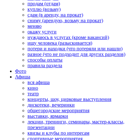
продам (отдам)
куплю (возьму)
сдам (в аренду, на прокат)
сниму (арендую, возьму на прокат)
меняю
окажу услуги
нуждаюсь в услугах (кроме вакансий)
ищу человека (разыскивается)
потери и находки (что потеряли или нашли)
разное (что не подходит для других разделов)
способы оплаты
правила раздела
Фото
Афиша
вся афиша
кино
театр
концерты, шоу, цирковые выступления
дискотеки, вечеринки
общегородские мероприятия
выставки, ярмарки
лекции, тренинги, семинары, мастер-классы,
презентации
квизы и клубы по интересам
спортивные мероприятия