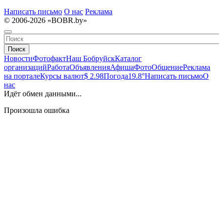
Написать письмо
О нас
Реклама
© 2006-2026 «BOBR.by»
Поиск
Новости
Фотофакт
Наш Бобруйск
Каталог
организаций
Работа
Объявления
Афиша
Фото
Общение
Реклама
на портале
Курсы валют
$ 2.98
Погода
19.8°
Написать письмо
О
нас
Идёт обмен данными...
Произошла ошибка