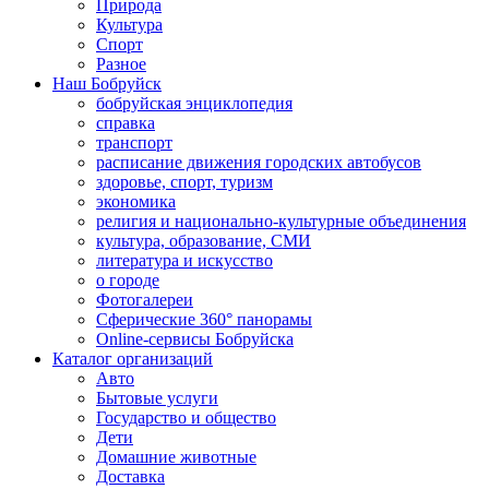
Природа
Культура
Спорт
Разное
Наш Бобруйск
бобруйская энциклопедия
справка
транспорт
расписание движения городских автобусов
здоровье, спорт, туризм
экономика
религия и национально-культурные объединения
культура, образование, СМИ
литература и искусство
о городе
Фотогалереи
Сферические 360° панорамы
Online-сервисы Бобруйска
Каталог организаций
Авто
Бытовые услуги
Государство и общество
Дети
Домашние животные
Доставка