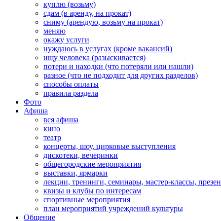
куплю (возьму)
сдам (в аренду, на прокат)
сниму (арендую, возьму на прокат)
меняю
окажу услуги
нуждаюсь в услугах (кроме вакансий)
ищу человека (разыскивается)
потери и находки (что потеряли или нашли)
разное (что не подходит для других разделов)
способы оплаты
правила раздела
Фото
Афиша
вся афиша
кино
театр
концерты, шоу, цирковые выступления
дискотеки, вечеринки
общегородские мероприятия
выставки, ярмарки
лекции, тренинги, семинары, мастер-классы, презе
квизы и клубы по интересам
спортивные мероприятия
план мероприятий учреждений культуры
Общение