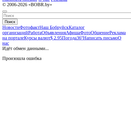
© 2006-2026 «BOBR.by»
Поиск
Новости
Фотофакт
Наш Бобруйск
Каталог
организаций
Работа
Объявления
Афиша
Фото
Общение
Реклама
на портале
Курсы валют
$ 2.95
Погода
36°
Написать письмо
О
нас
Идёт обмен данными...
Произошла ошибка