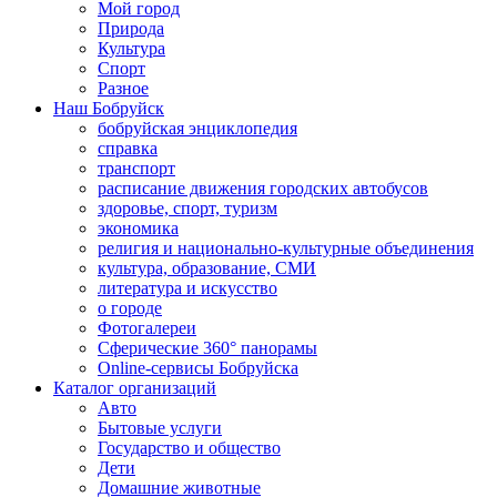
Мой город
Природа
Культура
Спорт
Разное
Наш Бобруйск
бобруйская энциклопедия
справка
транспорт
расписание движения городских автобусов
здоровье, спорт, туризм
экономика
религия и национально-культурные объединения
культура, образование, СМИ
литература и искусство
о городе
Фотогалереи
Сферические 360° панорамы
Online-сервисы Бобруйска
Каталог организаций
Авто
Бытовые услуги
Государство и общество
Дети
Домашние животные