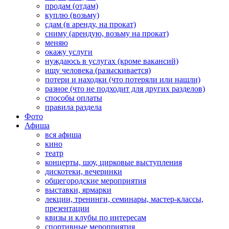
продам (отдам)
куплю (возьму)
сдам (в аренду, на прокат)
сниму (арендую, возьму на прокат)
меняю
окажу услуги
нуждаюсь в услугах (кроме вакансий)
ищу человека (разыскивается)
потери и находки (что потеряли или нашли)
разное (что не подходит для других разделов)
способы оплаты
правила раздела
Фото
Афиша
вся афиша
кино
театр
концерты, шоу, цирковые выступления
дискотеки, вечеринки
общегородские мероприятия
выставки, ярмарки
лекции, тренинги, семинары, мастер-классы,
презентации
квизы и клубы по интересам
спортивные мероприятия