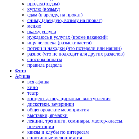
продам (отдам)
куплю (возьму)
сдам (в аренду, на прокат)
сниму (арендую, возьму на прокат)
меняю
окажу услуги
нуждаюсь в услугах (кроме вакансий)
ищу человека (разыскивается)
потери и находки (что потеряли или нашли)
разное (что не подходит для других разделов)
способы оплаты
правила раздела
Фото
Афиша
вся афиша
кино
театр
концерты, шоу, цирковые выступления
дискотеки, вечеринки
общегородские мероприятия
выставки, ярмарки
лекции, тренинги, семинары, мастер-классы,
презентации
квизы и клубы по интересам
спортивные мероприятия