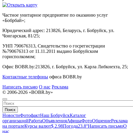
Частное унитарное предприятие по оказанию услуг
«Бобрбай»;
Юридический адрес:
213826, Беларусь, г. Бобруйск, ул.
Чонгарская, 81/25;
УНП 790676313, Свидетельство о госрегистрации
№790676313 от 11.11.2011 выдано Бобруйским
горисполкомом;
Офис BOBR.by:
213826, г. Бобруйск, ул. Карла Либкнехта, 25;
Контактные телефоны
офиса BOBR.by
Написать письмо
О нас
Реклама
© 2006-2026 «BOBR.by»
Поиск
Новости
Фотофакт
Наш Бобруйск
Каталог
организаций
Работа
Объявления
Афиша
Фото
Общение
Реклама
на портале
Курсы валют
$ 2.98
Погода
23.8°
Написать письмо
О
нас