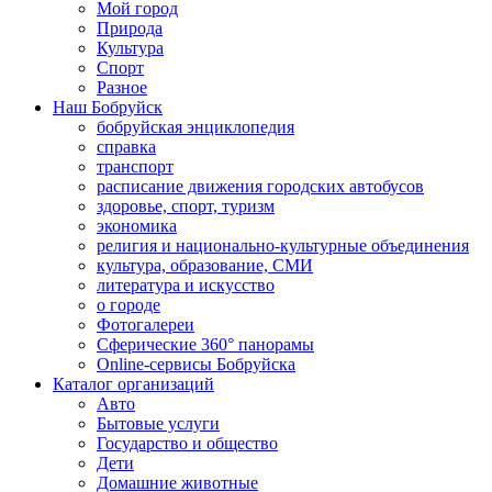
Мой город
Природа
Культура
Спорт
Разное
Наш Бобруйск
бобруйская энциклопедия
справка
транспорт
расписание движения городских автобусов
здоровье, спорт, туризм
экономика
религия и национально-культурные объединения
культура, образование, СМИ
литература и искусство
о городе
Фотогалереи
Сферические 360° панорамы
Online-сервисы Бобруйска
Каталог организаций
Авто
Бытовые услуги
Государство и общество
Дети
Домашние животные