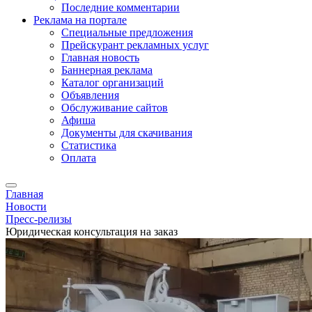
Последние комментарии
Реклама на портале
Специальные предложения
Прейскурант рекламных услуг
Главная новость
Баннерная реклама
Каталог организаций
Объявления
Обслуживание сайтов
Афиша
Документы для скачивания
Статистика
Оплата
Главная
Новости
Пресс-релизы
Юридическая консультация на заказ