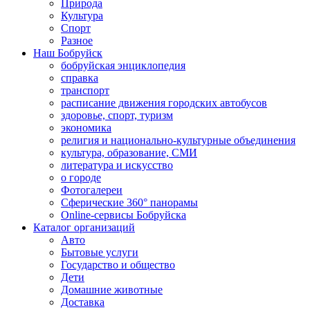
Природа
Культура
Спорт
Разное
Наш Бобруйск
бобруйская энциклопедия
справка
транспорт
расписание движения городских автобусов
здоровье, спорт, туризм
экономика
религия и национально-культурные объединения
культура, образование, СМИ
литература и искусство
о городе
Фотогалереи
Сферические 360° панорамы
Online-сервисы Бобруйска
Каталог организаций
Авто
Бытовые услуги
Государство и общество
Дети
Домашние животные
Доставка