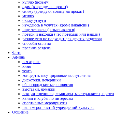
куплю (возьму)
сдам (в аренду, на прокат)
сниму (арендую, возьму на прокат)
меняю
окажу услуги
нуждаюсь в услугах (кроме вакансий)
ищу человека (разыскивается)
потери и находки (что потеряли или нашли)
разное (что не подходит для других разделов)
способы оплаты
правила раздела
Фото
Афиша
вся афиша
кино
театр
концерты, шоу, цирковые выступления
дискотеки, вечеринки
общегородские мероприятия
выставки, ярмарки
лекции, тренинги, семинары, мастер-классы, презе
квизы и клубы по интересам
спортивные мероприятия
план мероприятий учреждений культуры
Общение