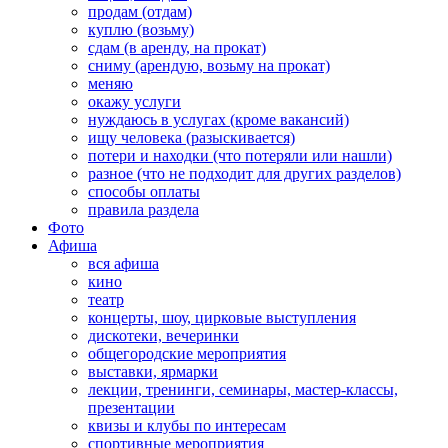
продам (отдам)
куплю (возьму)
сдам (в аренду, на прокат)
сниму (арендую, возьму на прокат)
меняю
окажу услуги
нуждаюсь в услугах (кроме вакансий)
ищу человека (разыскивается)
потери и находки (что потеряли или нашли)
разное (что не подходит для других разделов)
способы оплаты
правила раздела
Фото
Афиша
вся афиша
кино
театр
концерты, шоу, цирковые выступления
дискотеки, вечеринки
общегородские мероприятия
выставки, ярмарки
лекции, тренинги, семинары, мастер-классы,
презентации
квизы и клубы по интересам
спортивные мероприятия