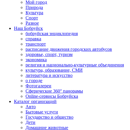
Мой город
Природа
Культура
Спорт
Разное
Наш Бобруйск
бобруйская энциклопедия
справка
транспорт
расписание движения городских автобусов
здоровье, спорт, туризм
экономика
религия и национально-культурные объединения
культура, образование, СМИ
литература и искусство
о городе
Фотогалереи
Сферические 360° панорамы
Online-сервисы Бобруйска
Каталог организаций
Авто
Бытовые услуги
Государство и общество
Дети
Домашние животные