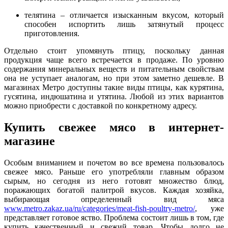
телятина – отличается изысканным вкусом, который
способен испортить лишь затянутый процесс
приготовления.
Отдельно стоит упомянуть птицу, поскольку данная
продукция чаще всего встречается в продаже. По уровню
содержания минеральных веществ и питательным свойствам
она не уступает аналогам, но при этом заметно дешевле. В
магазинах Метро доступны такие виды птицы, как курятина,
гусятина, индюшатина и утятина. Любой из этих вариантов
можно приобрести с доставкой по конкретному адресу.
Купить свежее мясо в интернет-
магазине
Особым вниманием и почетом во все времена пользовалось
свежее мясо. Раньше его употребляли главным образом
сырым, но сегодня из него готовят множество блюд,
поражающих богатой палитрой вкусов. Каждая хозяйка,
выбирающая определенный вид мяса
www.metro.zakaz.ua/ru/categories/meat-fish-poultry-metro/
, уже
представляет готовое яство. Проблема состоит лишь в том, где
купить качественный и свежий товар. Чтобы долго не