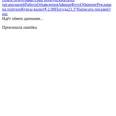
организаций
Работа
Объявления
Афиша
Фото
Общение
Реклама
на портале
Курсы валют
$ 2.98
Погода
23.3°
Написать письмо
О
нас
Идёт обмен данными...
Произошла ошибка