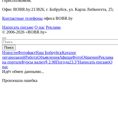
горисполкомом;
Офис BOBR.by:
213826, г. Бобруйск, ул. Карла Либкнехта, 25;
Контактные телефоны
офиса BOBR.by
Написать письмо
О нас
Реклама
© 2006-2026 «BOBR.by»
Поиск
Новости
Фотофакт
Наш Бобруйск
Каталог
организаций
Работа
Объявления
Афиша
Фото
Общение
Реклама
на портале
Курсы валют
$ 2.98
Погода
23.3°
Написать письмо
О
нас
Идёт обмен данными...
Произошла ошибка