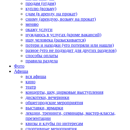
продам (отдам)
куплю (возьму)
сдам (в аренду, на прокат)
сниму (арендую, возьму на прокат)
меняю
окажу услуги
нуждаюсь в услугах (кроме вакансий)
ищу человека (разыскивается)
потери и находки (что потеряли или нашли)
разное (что не подходит для других разделов)
способы оплаты
правила раздела
Фото
Афиша
вся афиша
кино
театр
концерты, шоу, цирковые выступления
дискотеки, вечеринки
общегородские мероприятия
выставки, ярмарки
лекции, тренинги, семинары, мастер-классы,
презентации
квизы и клубы по интересам
спортивные мероприятия