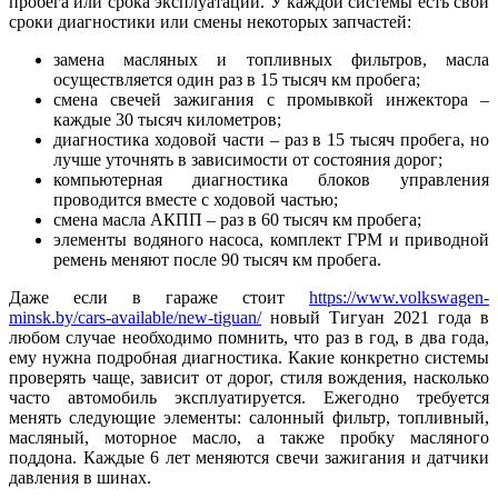
пробега или срока эксплуатации. У каждой системы есть свои
сроки диагностики или смены некоторых запчастей:
замена масляных и топливных фильтров, масла
осуществляется один раз в 15 тысяч км пробега;
смена свечей зажигания с промывкой инжектора –
каждые 30 тысяч километров;
диагностика ходовой части – раз в 15 тысяч пробега, но
лучше уточнять в зависимости от состояния дорог;
компьютерная диагностика блоков управления
проводится вместе с ходовой частью;
смена масла АКПП – раз в 60 тысяч км пробега;
элементы водяного насоса, комплект ГРМ и приводной
ремень меняют после 90 тысяч км пробега.
Даже если в гараже стоит
https://www.volkswagen-
minsk.by/cars-available/new-tiguan/
новый Тигуан 2021 года в
любом случае необходимо помнить, что раз в год, в два года,
ему нужна подробная диагностика. Какие конкретно системы
проверять чаще, зависит от дорог, стиля вождения, насколько
часто автомобиль эксплуатируется. Ежегодно требуется
менять следующие элементы: салонный фильтр, топливный,
масляный, моторное масло, а также пробку масляного
поддона. Каждые 6 лет меняются свечи зажигания и датчики
давления в шинах.