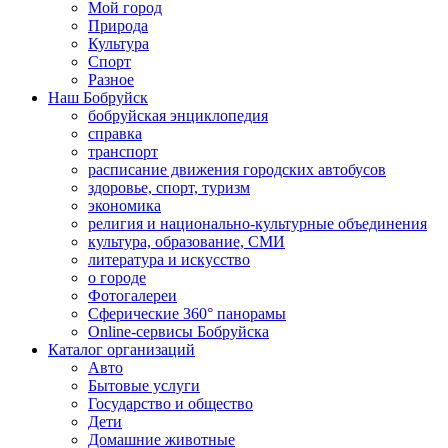
Мой город
Природа
Культура
Спорт
Разное
Наш Бобруйск
бобруйская энциклопедия
справка
транспорт
расписание движения городских автобусов
здоровье, спорт, туризм
экономика
религия и национально-культурные объединения
культура, образование, СМИ
литература и искусство
о городе
Фотогалереи
Сферические 360° панорамы
Online-сервисы Бобруйска
Каталог организаций
Авто
Бытовые услуги
Государство и общество
Дети
Домашние животные