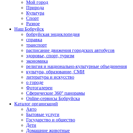
Мой город
Природа
Культура
Спорт
Разное
Наш Бобруйск
бобруйская энциклопедия
справка
транспорт
расписание движения городских автобусов
здоровье, спорт, туризм
экономика
религия и национально-культурные объединения
культура, образование, СМИ
литература и искусство
о городе
Фотогалереи
Сферические 360° панорамы
Online-сервисы Бобруйска
Каталог организаций
Авто
Бытовые услуги
Государство и общество
Дети
Домашние животные