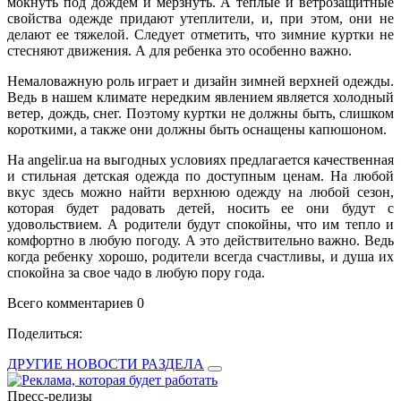
мокнуть под дождем и мерзнуть. А теплые и ветрозащитные
свойства одежде придают утеплители, и, при этом, они не
делают ее тяжелой. Следует отметить, что зимние куртки не
стесняют движения. А для ребенка это особенно важно.
Немаловажную роль играет и дизайн зимней верхней одежды.
Ведь в нашем климате нередким явлением является холодный
ветер, дождь, снег. Поэтому куртки не должны быть, слишком
короткими, а также они должны быть оснащены капюшоном.
На angelir.ua на выгодных условиях предлагается качественная
и стильная детская одежда по доступным ценам. На любой
вкус здесь можно найти верхнюю одежду на любой сезон,
которая будет радовать детей, носить ее они будут с
удовольствием. А родители будут спокойны, что им тепло и
комфортно в любую погоду. А это действительно важно. Ведь
когда ребенку хорошо, родители всегда счастливы, и душа их
спокойна за свое чадо в любую пору года.
Всего комментариев 0
Поделиться:
ДРУГИЕ НОВОСТИ РАЗДЕЛА
Пресс-релизы