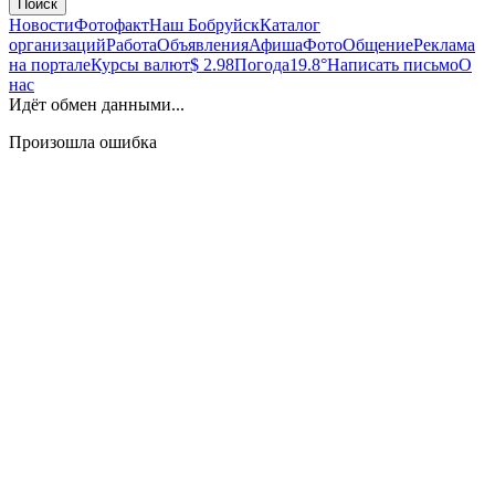
Поиск
Новости
Фотофакт
Наш Бобруйск
Каталог
организаций
Работа
Объявления
Афиша
Фото
Общение
Реклама
на портале
Курсы валют
$ 2.98
Погода
19.8°
Написать письмо
О
нас
Идёт обмен данными...
Произошла ошибка