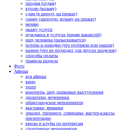
продам (отдам)
куплю (возьму)
сдам (в аренду, на прокат)
сниму (арендую, возьму на прокат)
меняю
окажу услуги
нуждаюсь в услугах (кроме вакансий)
ищу человека (разыскивается)
потери и находки (что потеряли или нашли)
разное (что не подходит для других разделов)
способы оплаты
правила раздела
Фото
Афиша
вся афиша
кино
театр
концерты, шоу, цирковые выступления
дискотеки, вечеринки
общегородские мероприятия
выставки, ярмарки
лекции, тренинги, семинары, мастер-классы,
презентации
квизы и клубы по интересам
спортивные мероприятия