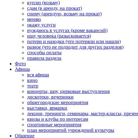
куплю (возьму)
сдам (в аренду, на прокат)
сниму (арендую, возьму на прокат)
меняю
окажу услуги
нуждаюсь в услугах (кроме вакансий)
ищу человека (разыскивается)
потери и находки (что потеряли или нашли)
разное (что не подходит для других разделов)
способы оплаты
правила раздела
Фото
Афиша
вся афиша
кино
театр
концерты, шоу, цирковые выступления
дискотеки, вечеринки
общегородские мероприятия
выставки, ярмарки
лекции, тренинги, семинары, мастер-классы, презе
квизы и клубы по интересам
спортивные мероприятия
план мероприятий учреждений культуры
Общение