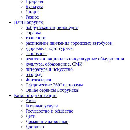
Природа
Культура
Спорт
Разное
Наш Бобруйск
бобруйская энциклопедия
справка
транспорт
расписание движения городских автобусов
здоровье, спорт, туризм
экономика
религия и национально-культурные объединения
культура, образование, СМИ
литература и искусство
о городе
Фотогалереи
Сферические 360° панорамы
Online-сервисы Бобруйска
Каталог организаций
Авто
Бытовые услуги
Государство и общество
Дети
Домашние животные
Доставка