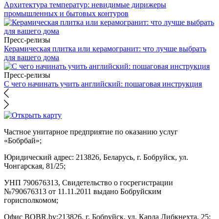
Архитектура температур: невидимые дирижеры
промышленных и бытовых контуров
Пресс-релизы
Керамическая плитка или керамогранит: что лучше выбрать
для вашего дома
Пресс-релизы
С чего начинать учить английский: пошаговая инструкция
Частное унитарное предприятие по оказанию услуг
«Бобрбай»;
Юридический адрес:
213826, Беларусь, г. Бобруйск, ул.
Чонгарская, 81/25;
УНП 790676313, Свидетельство о госрегистрации
№790676313 от 11.11.2011 выдано Бобруйским
горисполкомом;
Офис BOBR.by:
213826, г. Бобруйск, ул. Карла Либкнехта, 25;