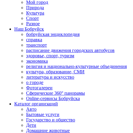
Мой город
Природа
Культура
Спорт
Разное
Наш Бобруйск
бобруйская энциклопедия
справка
транспорт
расписание движения городских автобусов
здоровье, спорт, туризм
экономика
религия и национально-культурные объединения
культура, образование, СМИ
литература и искусство
о городе
Фотогалереи
Сферические 360° панорамы
Online-сервисы Бобруйска
Каталог организаций
Авто
Бытовые услуги
Государство и общество
Дети
Домашние животные