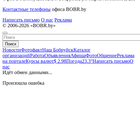
Контактные телефоны
офиса BOBR.by
Написать письмо
О нас
Реклама
© 2006-2026 «BOBR.by»
Поиск
Новости
Фотофакт
Наш Бобруйск
Каталог
организаций
Работа
Объявления
Афиша
Фото
Общение
Реклама
на портале
Курсы валют
$ 2.98
Погода
23.3°
Написать письмо
О
нас
Идёт обмен данными...
Произошла ошибка