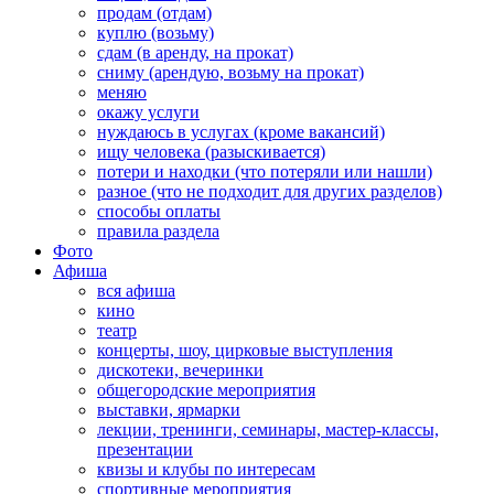
продам (отдам)
куплю (возьму)
сдам (в аренду, на прокат)
сниму (арендую, возьму на прокат)
меняю
окажу услуги
нуждаюсь в услугах (кроме вакансий)
ищу человека (разыскивается)
потери и находки (что потеряли или нашли)
разное (что не подходит для других разделов)
способы оплаты
правила раздела
Фото
Афиша
вся афиша
кино
театр
концерты, шоу, цирковые выступления
дискотеки, вечеринки
общегородские мероприятия
выставки, ярмарки
лекции, тренинги, семинары, мастер-классы,
презентации
квизы и клубы по интересам
спортивные мероприятия