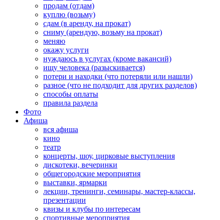
продам (отдам)
куплю (возьму)
сдам (в аренду, на прокат)
сниму (арендую, возьму на прокат)
меняю
окажу услуги
нуждаюсь в услугах (кроме вакансий)
ищу человека (разыскивается)
потери и находки (что потеряли или нашли)
разное (что не подходит для других разделов)
способы оплаты
правила раздела
Фото
Афиша
вся афиша
кино
театр
концерты, шоу, цирковые выступления
дискотеки, вечеринки
общегородские мероприятия
выставки, ярмарки
лекции, тренинги, семинары, мастер-классы,
презентации
квизы и клубы по интересам
спортивные мероприятия