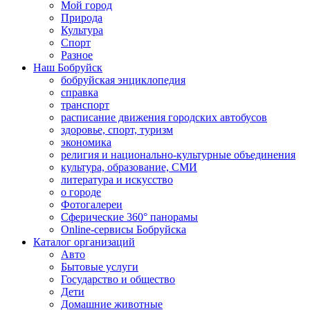
Мой город
Природа
Культура
Спорт
Разное
Наш Бобруйск
бобруйская энциклопедия
справка
транспорт
расписание движения городских автобусов
здоровье, спорт, туризм
экономика
религия и национально-культурные объединения
культура, образование, СМИ
литература и искусство
о городе
Фотогалереи
Сферические 360° панорамы
Online-сервисы Бобруйска
Каталог организаций
Авто
Бытовые услуги
Государство и общество
Дети
Домашние животные