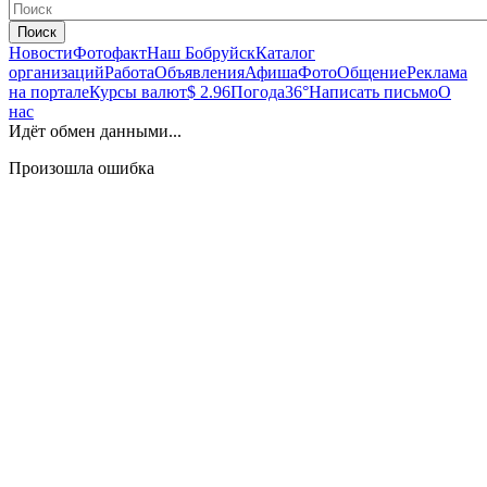
Поиск
Новости
Фотофакт
Наш Бобруйск
Каталог
организаций
Работа
Объявления
Афиша
Фото
Общение
Реклама
на портале
Курсы валют
$ 2.96
Погода
36°
Написать письмо
О
нас
Идёт обмен данными...
Произошла ошибка