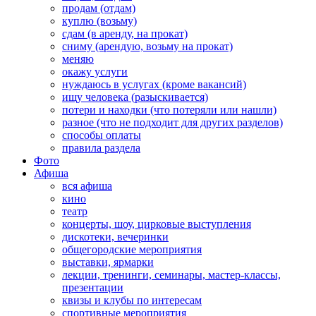
продам (отдам)
куплю (возьму)
сдам (в аренду, на прокат)
сниму (арендую, возьму на прокат)
меняю
окажу услуги
нуждаюсь в услугах (кроме вакансий)
ищу человека (разыскивается)
потери и находки (что потеряли или нашли)
разное (что не подходит для других разделов)
способы оплаты
правила раздела
Фото
Афиша
вся афиша
кино
театр
концерты, шоу, цирковые выступления
дискотеки, вечеринки
общегородские мероприятия
выставки, ярмарки
лекции, тренинги, семинары, мастер-классы,
презентации
квизы и клубы по интересам
спортивные мероприятия