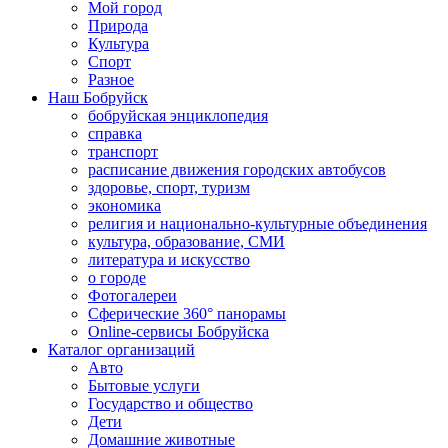
Мой город
Природа
Культура
Спорт
Разное
Наш Бобруйск
бобруйская энциклопедия
справка
транспорт
расписание движения городских автобусов
здоровье, спорт, туризм
экономика
религия и национально-культурные объединения
культура, образование, СМИ
литература и искусство
о городе
Фотогалереи
Сферические 360° панорамы
Online-сервисы Бобруйска
Каталог организаций
Авто
Бытовые услуги
Государство и общество
Дети
Домашние животные