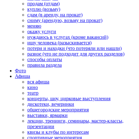
продам (отдам)
куплю (возьму)
сдам (в аренду, на прокат)
сниму (арендую, возьму на прокат)
меняю
окажу услуги
нуждаюсь в услугах (кроме вакансий)
ищу человека (разыскивается)
потери и находки (что потеряли или нашли)
разное (что не подходит для других разделов)
способы оплаты
правила раздела
Фото
Афиша
вся афиша
кино
театр
концерты, шоу, цирковые выступления
дискотеки, вечеринки
общегородские мероприятия
выставки, ярмарки
лекции, тренинги, семинары, мастер-классы,
презентации
квизы и клубы по интересам
спортивные мероприятия