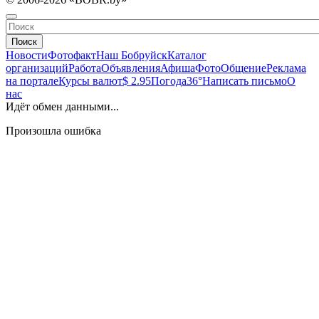
Поиск
Новости
Фотофакт
Наш Бобруйск
Каталог
организаций
Работа
Объявления
Афиша
Фото
Общение
Реклама
на портале
Курсы валют
$ 2.95
Погода
36°
Написать письмо
О
нас
Идёт обмен данными...
Произошла ошибка