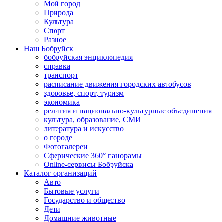
Мой город
Природа
Культура
Спорт
Разное
Наш Бобруйск
бобруйская энциклопедия
справка
транспорт
расписание движения городских автобусов
здоровье, спорт, туризм
экономика
религия и национально-культурные объединения
культура, образование, СМИ
литература и искусство
о городе
Фотогалереи
Сферические 360° панорамы
Online-сервисы Бобруйска
Каталог организаций
Авто
Бытовые услуги
Государство и общество
Дети
Домашние животные