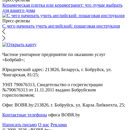
Керамическая плитка или керамогранит: что лучше выбрать
для вашего дома
Пресс-релизы
С чего начинать учить английский: пошаговая инструкция
Частное унитарное предприятие по оказанию услуг
«Бобрбай»;
Юридический адрес:
213826, Беларусь, г. Бобруйск, ул.
Чонгарская, 81/25;
УНП 790676313, Свидетельство о госрегистрации
№790676313 от 11.11.2011 выдано Бобруйским
горисполкомом;
Офис BOBR.by:
213826, г. Бобруйск, ул. Карла Либкнехта, 25;
Контактные телефоны
офиса BOBR.by
Написать письмо
О нас
Реклама
© 2006-2026 «BOBR.by»