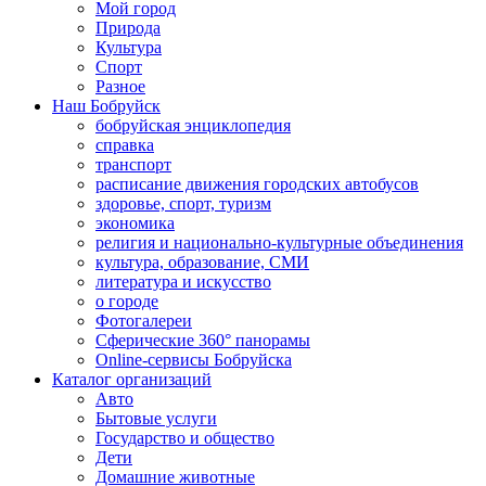
Мой город
Природа
Культура
Спорт
Разное
Наш Бобруйск
бобруйская энциклопедия
справка
транспорт
расписание движения городских автобусов
здоровье, спорт, туризм
экономика
религия и национально-культурные объединения
культура, образование, СМИ
литература и искусство
о городе
Фотогалереи
Сферические 360° панорамы
Online-сервисы Бобруйска
Каталог организаций
Авто
Бытовые услуги
Государство и общество
Дети
Домашние животные