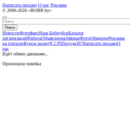
Написать письмо
О нас
Реклама
© 2006-2026 «BOBR.by»
Поиск
Новости
Фотофакт
Наш Бобруйск
Каталог
организаций
Работа
Объявления
Афиша
Фото
Общение
Реклама
на портале
Курсы валют
$ 2.95
Погода
36°
Написать письмо
О
нас
Идёт обмен данными...
Произошла ошибка