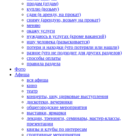
продам (отдам)
куплю (возьму)
сдам (в аренду, на прокат)
сниму (арендую, возьму на прокат)
меняю
окажу услуги
нуждаюсь в услугах (кроме вакансий)
ищу человека (разыскивается)
потери и находки (что потеряли или нашли)
разное (что не подходит для других разделов)
способы оплаты
правила раздела
Фото
Афиша
вся афиша
кино
театр
концерты, шоу, цирковые выступления
дискотеки, вечеринки
общегородские мероприятия
выставки, ярмарки
лекции, тренинги, семинары, мастер-классы,
презентации
квизы и клубы по интересам
спортивные мероприятия