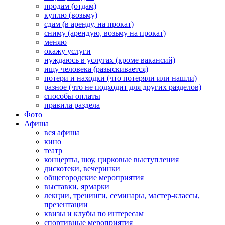
продам (отдам)
куплю (возьму)
сдам (в аренду, на прокат)
сниму (арендую, возьму на прокат)
меняю
окажу услуги
нуждаюсь в услугах (кроме вакансий)
ищу человека (разыскивается)
потери и находки (что потеряли или нашли)
разное (что не подходит для других разделов)
способы оплаты
правила раздела
Фото
Афиша
вся афиша
кино
театр
концерты, шоу, цирковые выступления
дискотеки, вечеринки
общегородские мероприятия
выставки, ярмарки
лекции, тренинги, семинары, мастер-классы,
презентации
квизы и клубы по интересам
спортивные мероприятия