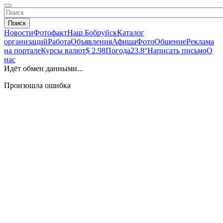
Поиск
Новости
Фотофакт
Наш Бобруйск
Каталог
организаций
Работа
Объявления
Афиша
Фото
Общение
Реклама
на портале
Курсы валют
$ 2.98
Погода
23.8°
Написать письмо
О
нас
Идёт обмен данными...
Произошла ошибка