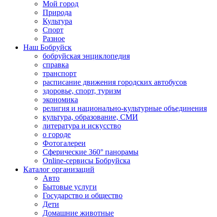
Мой город
Природа
Культура
Спорт
Разное
Наш Бобруйск
бобруйская энциклопедия
справка
транспорт
расписание движения городских автобусов
здоровье, спорт, туризм
экономика
религия и национально-культурные объединения
культура, образование, СМИ
литература и искусство
о городе
Фотогалереи
Сферические 360° панорамы
Online-сервисы Бобруйска
Каталог организаций
Авто
Бытовые услуги
Государство и общество
Дети
Домашние животные