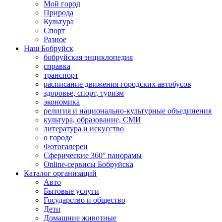
Мой город
Природа
Культура
Спорт
Разное
Наш Бобруйск
бобруйская энциклопедия
справка
транспорт
расписание движения городских автобусов
здоровье, спорт, туризм
экономика
религия и национально-культурные объединения
культура, образование, СМИ
литература и искусство
о городе
Фотогалереи
Сферические 360° панорамы
Online-сервисы Бобруйска
Каталог организаций
Авто
Бытовые услуги
Государство и общество
Дети
Домашние животные