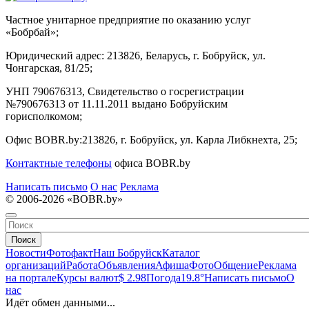
Частное унитарное предприятие по оказанию услуг
«Бобрбай»;
Юридический адрес:
213826, Беларусь, г. Бобруйск, ул.
Чонгарская, 81/25;
УНП 790676313, Свидетельство о госрегистрации
№790676313 от 11.11.2011 выдано Бобруйским
горисполкомом;
Офис BOBR.by:
213826, г. Бобруйск, ул. Карла Либкнехта, 25;
Контактные телефоны
офиса BOBR.by
Написать письмо
О нас
Реклама
© 2006-2026 «BOBR.by»
Поиск
Новости
Фотофакт
Наш Бобруйск
Каталог
организаций
Работа
Объявления
Афиша
Фото
Общение
Реклама
на портале
Курсы валют
$ 2.98
Погода
19.8°
Написать письмо
О
нас
Идёт обмен данными...