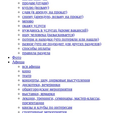
продам (отдам)
куплю (возьму)
сдам (в аренду, на прокат)
сниму (арендую, возьму на прокат)
меняю
окажу услуги
нуждаюсь в услугах (кроме вакансий)
ищу человека (разыскивается)
потери и находки (что потеряли или нашли)
разное (что не подходит для других разделов)
способы оплаты
правила раздела
Фото
Афиша
вся афиша
кино
театр
концерты, шоу, цирковые выступления
дискотеки, вечеринки
общегородские мероприятия
выставки, ярмарки
лекции, тренинги, семинары, мастер-классы,
презентации
квизы и клубы по интересам
спортивные мероприятия