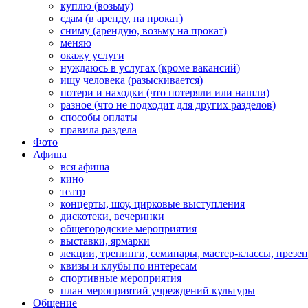
куплю (возьму)
сдам (в аренду, на прокат)
сниму (арендую, возьму на прокат)
меняю
окажу услуги
нуждаюсь в услугах (кроме вакансий)
ищу человека (разыскивается)
потери и находки (что потеряли или нашли)
разное (что не подходит для других разделов)
способы оплаты
правила раздела
Фото
Афиша
вся афиша
кино
театр
концерты, шоу, цирковые выступления
дискотеки, вечеринки
общегородские мероприятия
выставки, ярмарки
лекции, тренинги, семинары, мастер-классы, презе
квизы и клубы по интересам
спортивные мероприятия
план мероприятий учреждений культуры
Общение