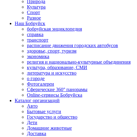
Природа
Культура
Спорт
Разное
Наш Бобруйск
бобруйская энциклопедия
справка
транспорт
расписание движения городских автобусов
здоровье, спорт, туризм
экономика
религия и национально-культурные объединения
культура, образование, СМИ
литература и искусство
о городе
Фотогалереи
Сферические 360° панорамы
Online-сервисы Бобруйска
Каталог организаций
Авто
Бытовые услуги
Государство и общество
Дети
Домашние животные
Доставка