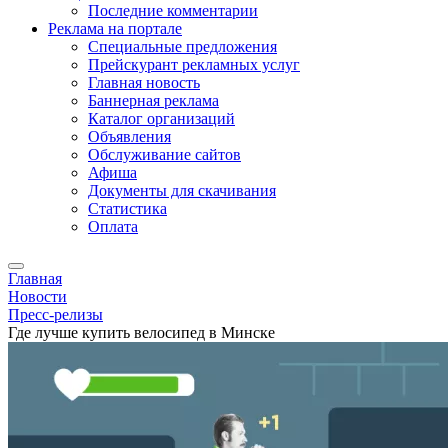
Последние комментарии
Реклама на портале
Специальные предложения
Прейскурант рекламных услуг
Главная новость
Баннерная реклама
Каталог организаций
Объявления
Обслуживание сайтов
Афиша
Документы для скачивания
Статистика
Оплата
Главная
Новости
Пресс-релизы
Где лучше купить велосипед в Минске