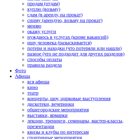
продам (отдам)
куплю (возьму)
сдам (в аренду, на прокат)
сниму (арендую, возьму на прокат)
меняю
окажу услуги
нуждаюсь в услугах (кроме вакансий)
ищу человека (разыскивается)
потери и находки (что потеряли или нашли)
разное (что не подходит для других разделов)
способы оплаты
правила раздела
Фото
Афиша
вся афиша
кино
театр
концерты, шоу, цирковые выступления
дискотеки, вечеринки
общегородские мероприятия
выставки, ярмарки
лекции, тренинги, семинары, мастер-классы,
презентации
квизы и клубы по интересам
спортивные мероприятия