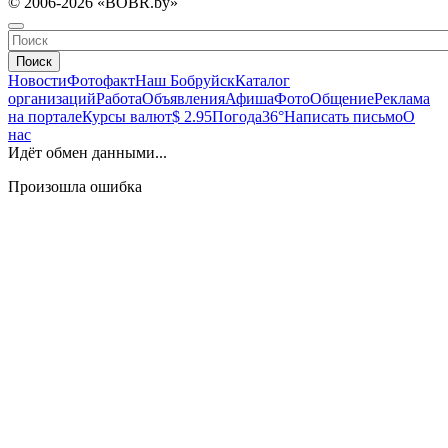
© 2006-2026 «BOBR.by»
Поиск
Новости
Фотофакт
Наш Бобруйск
Каталог
организаций
Работа
Объявления
Афиша
Фото
Общение
Реклама
на портале
Курсы валют
$ 2.95
Погода
36°
Написать письмо
О
нас
Идёт обмен данными...
Произошла ошибка