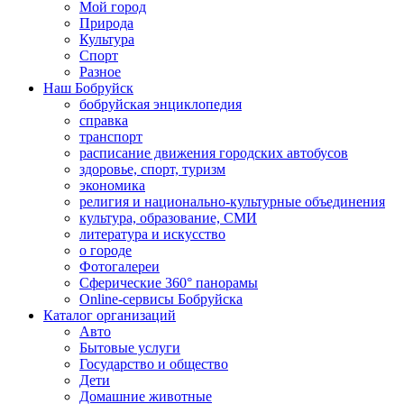
Мой город
Природа
Культура
Спорт
Разное
Наш Бобруйск
бобруйская энциклопедия
справка
транспорт
расписание движения городских автобусов
здоровье, спорт, туризм
экономика
религия и национально-культурные объединения
культура, образование, СМИ
литература и искусство
о городе
Фотогалереи
Сферические 360° панорамы
Online-сервисы Бобруйска
Каталог организаций
Авто
Бытовые услуги
Государство и общество
Дети
Домашние животные