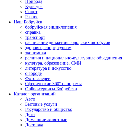
Природа
Культура
Спорт
Разное
Наш Бобруйск
бобруйская энциклопедия
справка
транспорт
расписание движения городских автобусов
здоровье, спорт, туризм
экономика
религия и национально-культурные объединения
культура, образование, СМИ
литература и искусство
о городе
Фотогалереи
Сферические 360° панорамы
Online-сервисы Бобруйска
Каталог организаций
Авто
Бытовые услуги
Государство и общество
Дети
Домашние животные
Доставка