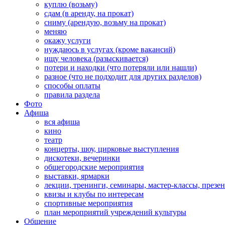
куплю (возьму)
сдам (в аренду, на прокат)
сниму (арендую, возьму на прокат)
меняю
окажу услуги
нуждаюсь в услугах (кроме вакансий)
ищу человека (разыскивается)
потери и находки (что потеряли или нашли)
разное (что не подходит для других разделов)
способы оплаты
правила раздела
Фото
Афиша
вся афиша
кино
театр
концерты, шоу, цирковые выступления
дискотеки, вечеринки
общегородские мероприятия
выставки, ярмарки
лекции, тренинги, семинары, мастер-классы, презе
квизы и клубы по интересам
спортивные мероприятия
план мероприятий учреждений культуры
Общение