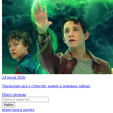
24 июля 2026
Уральская сага о страстях, камне и роковых тайнах
Пресс-релизы
Найти
вернуться в раздел