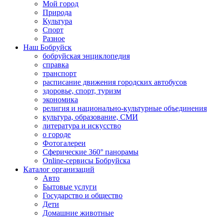
Мой город
Природа
Культура
Спорт
Разное
Наш Бобруйск
бобруйская энциклопедия
справка
транспорт
расписание движения городских автобусов
здоровье, спорт, туризм
экономика
религия и национально-культурные объединения
культура, образование, СМИ
литература и искусство
о городе
Фотогалереи
Сферические 360° панорамы
Online-сервисы Бобруйска
Каталог организаций
Авто
Бытовые услуги
Государство и общество
Дети
Домашние животные