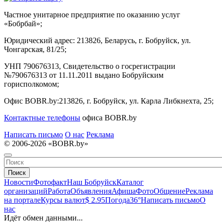
Частное унитарное предприятие по оказанию услуг
«Бобрбай»;
Юридический адрес:
213826, Беларусь, г. Бобруйск, ул.
Чонгарская, 81/25;
УНП 790676313, Свидетельство о госрегистрации
№790676313 от 11.11.2011 выдано Бобруйским
горисполкомом;
Офис BOBR.by:
213826, г. Бобруйск, ул. Карла Либкнехта, 25;
Контактные телефоны
офиса BOBR.by
Написать письмо
О нас
Реклама
© 2006-2026 «BOBR.by»
Поиск
Новости
Фотофакт
Наш Бобруйск
Каталог
организаций
Работа
Объявления
Афиша
Фото
Общение
Реклама
на портале
Курсы валют
$ 2.95
Погода
36°
Написать письмо
О
нас
Идёт обмен данными...