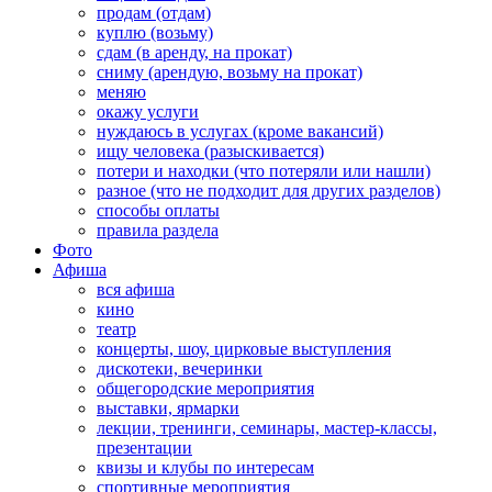
продам (отдам)
куплю (возьму)
сдам (в аренду, на прокат)
сниму (арендую, возьму на прокат)
меняю
окажу услуги
нуждаюсь в услугах (кроме вакансий)
ищу человека (разыскивается)
потери и находки (что потеряли или нашли)
разное (что не подходит для других разделов)
способы оплаты
правила раздела
Фото
Афиша
вся афиша
кино
театр
концерты, шоу, цирковые выступления
дискотеки, вечеринки
общегородские мероприятия
выставки, ярмарки
лекции, тренинги, семинары, мастер-классы,
презентации
квизы и клубы по интересам
спортивные мероприятия