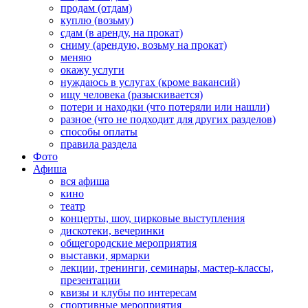
продам (отдам)
куплю (возьму)
сдам (в аренду, на прокат)
сниму (арендую, возьму на прокат)
меняю
окажу услуги
нуждаюсь в услугах (кроме вакансий)
ищу человека (разыскивается)
потери и находки (что потеряли или нашли)
разное (что не подходит для других разделов)
способы оплаты
правила раздела
Фото
Афиша
вся афиша
кино
театр
концерты, шоу, цирковые выступления
дискотеки, вечеринки
общегородские мероприятия
выставки, ярмарки
лекции, тренинги, семинары, мастер-классы,
презентации
квизы и клубы по интересам
спортивные мероприятия