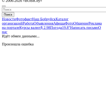
© 2006-2026 «BOBR.by»
Поиск
Новости
Фотофакт
Наш Бобруйск
Каталог
организаций
Работа
Объявления
Афиша
Фото
Общение
Реклама
на портале
Курсы валют
$ 2.98
Погода
19.8°
Написать письмо
О
нас
Идёт обмен данными...
Произошла ошибка