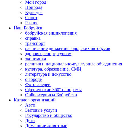
Мой город
Природа
Культура
Спорт
Разное
Наш Бобруйск
бобруйская энциклопедия
справка
транспорт
расписание движения городских автобусов
здоровье, спорт, туризм
экономика
религия и национально-культурные объединения
культура, образование, СМИ
литература и искусство
о городе
Фотогалереи
Сферические 360° панорамы
Online-сервисы Бобруйска
Каталог организаций
Авто
Бытовые услуги
Государство и общество
Дети
Домашние животные