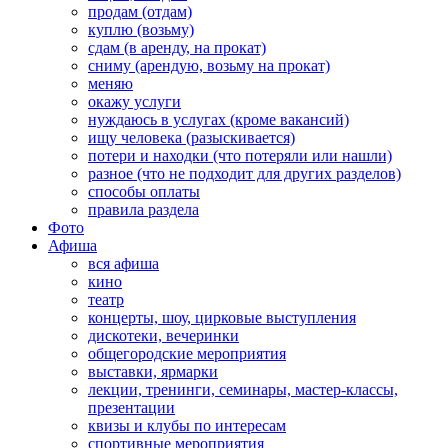
продам (отдам)
куплю (возьму)
сдам (в аренду, на прокат)
сниму (арендую, возьму на прокат)
меняю
окажу услуги
нуждаюсь в услугах (кроме вакансий)
ищу человека (разыскивается)
потери и находки (что потеряли или нашли)
разное (что не подходит для других разделов)
способы оплаты
правила раздела
Фото
Афиша
вся афиша
кино
театр
концерты, шоу, цирковые выступления
дискотеки, вечеринки
общегородские мероприятия
выставки, ярмарки
лекции, тренинги, семинары, мастер-классы,
презентации
квизы и клубы по интересам
спортивные мероприятия