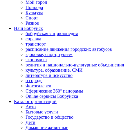
Мой город
Природа
Культура
Спорт
Разное
Наш Бобруйск
бобруйская энциклопедия
справка
транспорт
расписание движения городских автобусов
здоровье, спорт, туризм
экономика
религия и национально-культурные объединения
культура, образование, СМИ
литература и искусство
о городе
Фотогалереи
Сферические 360° панорамы
Online-сервисы Бобруйска
Каталог организаций
Авто
Бытовые услуги
Государство и общество
Дети
Домашние животные