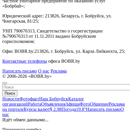
Частное унитарное предприятие по оказанию услуг
«Бобрбай»;
Юридический адрес:
213826, Беларусь, г. Бобруйск, ул.
Чонгарская, 81/25;
УНП 790676313, Свидетельство о госрегистрации
№790676313 от 11.11.2011 выдано Бобруйским
горисполкомом;
Офис BOBR.by:
213826, г. Бобруйск, ул. Карла Либкнехта, 25;
Контактные телефоны
офиса BOBR.by
Написать письмо
О нас
Реклама
© 2006-2026 «BOBR.by»
Поиск
Новости
Фотофакт
Наш Бобруйск
Каталог
организаций
Работа
Объявления
Афиша
Фото
Общение
Реклама
на портале
Курсы валют
$ 2.98
Погода
19.8°
Написать письмо
О
нас
Идёт обмен данными...
Произошла ошибка