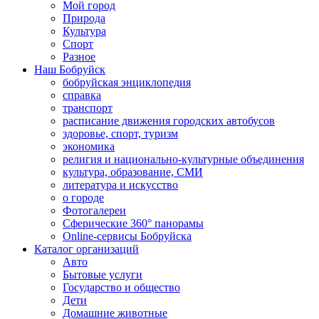
Мой город
Природа
Культура
Спорт
Разное
Наш Бобруйск
бобруйская энциклопедия
справка
транспорт
расписание движения городских автобусов
здоровье, спорт, туризм
экономика
религия и национально-культурные объединения
культура, образование, СМИ
литература и искусство
о городе
Фотогалереи
Сферические 360° панорамы
Online-сервисы Бобруйска
Каталог организаций
Авто
Бытовые услуги
Государство и общество
Дети
Домашние животные