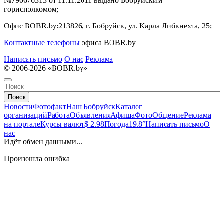
№790676313 от 11.11.2011 выдано Бобруйским
горисполкомом;
Офис BOBR.by:
213826, г. Бобруйск, ул. Карла Либкнехта, 25;
Контактные телефоны
офиса BOBR.by
Написать письмо
О нас
Реклама
© 2006-2026 «BOBR.by»
Поиск
Новости
Фотофакт
Наш Бобруйск
Каталог
организаций
Работа
Объявления
Афиша
Фото
Общение
Реклама
на портале
Курсы валют
$ 2.98
Погода
19.8°
Написать письмо
О
нас
Идёт обмен данными...
Произошла ошибка