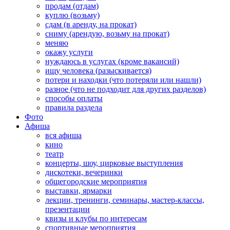
продам (отдам)
куплю (возьму)
сдам (в аренду, на прокат)
сниму (арендую, возьму на прокат)
меняю
окажу услуги
нуждаюсь в услугах (кроме вакансий)
ищу человека (разыскивается)
потери и находки (что потеряли или нашли)
разное (что не подходит для других разделов)
способы оплаты
правила раздела
Фото
Афиша
вся афиша
кино
театр
концерты, шоу, цирковые выступления
дискотеки, вечеринки
общегородские мероприятия
выставки, ярмарки
лекции, тренинги, семинары, мастер-классы,
презентации
квизы и клубы по интересам
спортивные мероприятия