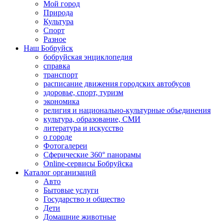
Мой город
Природа
Культура
Спорт
Разное
Наш Бобруйск
бобруйская энциклопедия
справка
транспорт
расписание движения городских автобусов
здоровье, спорт, туризм
экономика
религия и национально-культурные объединения
культура, образование, СМИ
литература и искусство
о городе
Фотогалереи
Сферические 360° панорамы
Online-сервисы Бобруйска
Каталог организаций
Авто
Бытовые услуги
Государство и общество
Дети
Домашние животные