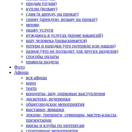
продам (отдам)
куплю (возьму)
сдам (в аренду, на прокат)
сниму (арендую, возьму на прокат)
меняю
окажу услуги
нуждаюсь в услугах (кроме вакансий)
ищу человека (разыскивается)
потери и находки (что потеряли или нашли)
разное (что не подходит для других разделов)
способы оплаты
правила раздела
Фото
Афиша
вся афиша
кино
театр
концерты, шоу, цирковые выступления
дискотеки, вечеринки
общегородские мероприятия
выставки, ярмарки
лекции, тренинги, семинары, мастер-классы,
презентации
квизы и клубы по интересам
спортивные мероприятия