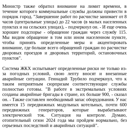
Министр также обратил внимание на лимит времени, в
течение которого коммунальные службы должны привести в
порядок город. "Завершение работ по расчистке занимает от 8
часов (центральные улицы) до 22 часов (в малых населенных
пунктах и на сельских улицах), - подчеркнул он. - И еще очень
хорошее подспорье - обращение граждан через службу 115.
Мы видим обращение в том или ином населенном пункте,
чтобы принять определенные меры и акцентировать
внимание, где больше всего обращений граждан по расчистке
дворовых проездов и дворовых территорий, остановочных
пунктов".
Система ЖКХ испытывает определенные риски не только из-
за погодных условий, свою лепту вносят и внезапные
аварийные ситуации. Геннадий Трубило подчеркнул, что к
таким неприятным сюрпризам соответствующие службы
полностью готовы. "В работе в экстремальных условиях
созданы аварийные бригады в стране, их больше 900, - сказал
он. - Также составлен необходимый запас оборудования. У нас
имеется 15 передвижных модульных котельных, почти 600
передвижных генераторов, которые вырабатывают
электрический ток. Ситуация на контроле. Думаю,
отопительный сезон 2024 года мы пройдем нормально, без
серьезных последствий и аварийных ситуаций".