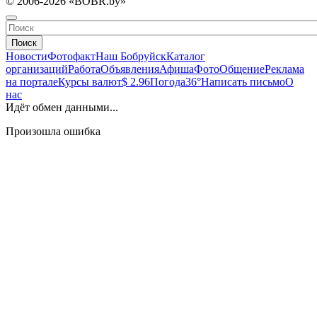
© 2006-2026 «BOBR.by»
Поиск
Новости
Фотофакт
Наш Бобруйск
Каталог
организаций
Работа
Объявления
Афиша
Фото
Общение
Реклама
на портале
Курсы валют
$ 2.96
Погода
36°
Написать письмо
О
нас
Идёт обмен данными...
Произошла ошибка