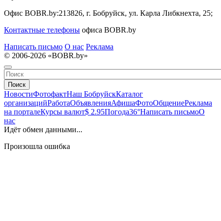
Офис BOBR.by:
213826, г. Бобруйск, ул. Карла Либкнехта, 25;
Контактные телефоны
офиса BOBR.by
Написать письмо
О нас
Реклама
© 2006-2026 «BOBR.by»
Поиск
Новости
Фотофакт
Наш Бобруйск
Каталог
организаций
Работа
Объявления
Афиша
Фото
Общение
Реклама
на портале
Курсы валют
$ 2.95
Погода
36°
Написать письмо
О
нас
Идёт обмен данными...
Произошла ошибка