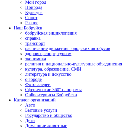
Мой город
Природа
Культура
Спорт
Разное
Наш Бобруйск
бобруйская энциклопедия
справка
транспорт
расписание движения городских автобусов
здоровье, спорт, туризм
экономика
религия и национально-культурные объединения
культура, образование, СМИ
литература и искусство
о городе
Фотогалереи
Сферические 360° панорамы
Online-сервисы Бобруйска
Каталог организаций
Авто
Бытовые услуги
Государство и общество
Дети
Домашние животные