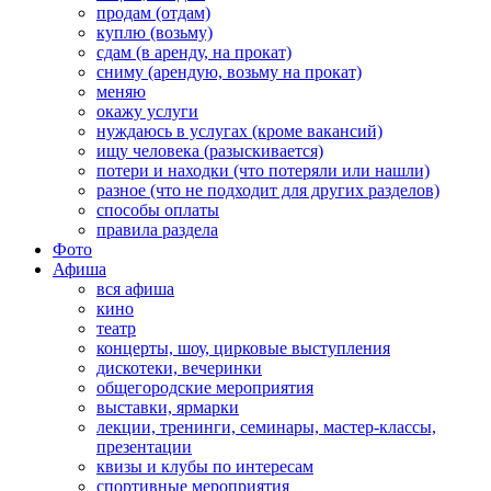
продам (отдам)
куплю (возьму)
сдам (в аренду, на прокат)
сниму (арендую, возьму на прокат)
меняю
окажу услуги
нуждаюсь в услугах (кроме вакансий)
ищу человека (разыскивается)
потери и находки (что потеряли или нашли)
разное (что не подходит для других разделов)
способы оплаты
правила раздела
Фото
Афиша
вся афиша
кино
театр
концерты, шоу, цирковые выступления
дискотеки, вечеринки
общегородские мероприятия
выставки, ярмарки
лекции, тренинги, семинары, мастер-классы,
презентации
квизы и клубы по интересам
спортивные мероприятия