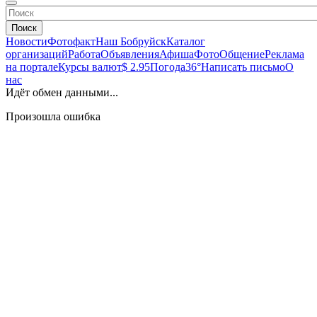
Поиск
Новости
Фотофакт
Наш Бобруйск
Каталог
организаций
Работа
Объявления
Афиша
Фото
Общение
Реклама
на портале
Курсы валют
$ 2.95
Погода
36°
Написать письмо
О
нас
Идёт обмен данными...
Произошла ошибка