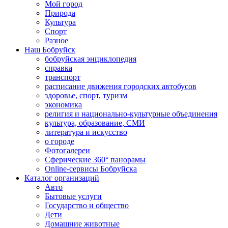
Мой город
Природа
Культура
Спорт
Разное
Наш Бобруйск
бобруйская энциклопедия
справка
транспорт
расписание движения городских автобусов
здоровье, спорт, туризм
экономика
религия и национально-культурные объединения
культура, образование, СМИ
литература и искусство
о городе
Фотогалереи
Сферические 360° панорамы
Online-сервисы Бобруйска
Каталог организаций
Авто
Бытовые услуги
Государство и общество
Дети
Домашние животные