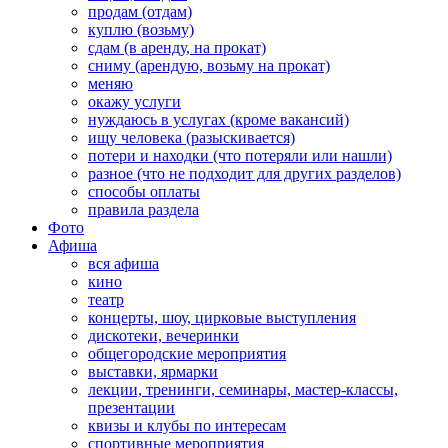
продам (отдам)
куплю (возьму)
сдам (в аренду, на прокат)
сниму (арендую, возьму на прокат)
меняю
окажу услуги
нуждаюсь в услугах (кроме вакансий)
ищу человека (разыскивается)
потери и находки (что потеряли или нашли)
разное (что не подходит для других разделов)
способы оплаты
правила раздела
Фото
Афиша
вся афиша
кино
театр
концерты, шоу, цирковые выступления
дискотеки, вечеринки
общегородские мероприятия
выставки, ярмарки
лекции, тренинги, семинары, мастер-классы,
презентации
квизы и клубы по интересам
спортивные мероприятия