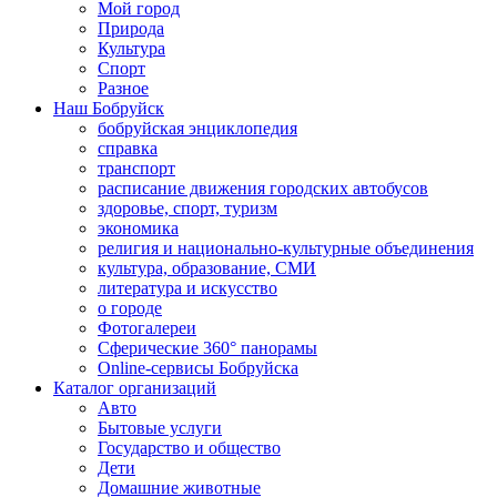
Мой город
Природа
Культура
Спорт
Разное
Наш Бобруйск
бобруйская энциклопедия
справка
транспорт
расписание движения городских автобусов
здоровье, спорт, туризм
экономика
религия и национально-культурные объединения
культура, образование, СМИ
литература и искусство
о городе
Фотогалереи
Сферические 360° панорамы
Online-сервисы Бобруйска
Каталог организаций
Авто
Бытовые услуги
Государство и общество
Дети
Домашние животные