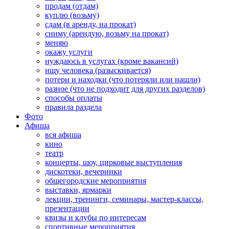
продам (отдам)
куплю (возьму)
сдам (в аренду, на прокат)
сниму (арендую, возьму на прокат)
меняю
окажу услуги
нуждаюсь в услугах (кроме вакансий)
ищу человека (разыскивается)
потери и находки (что потеряли или нашли)
разное (что не подходит для других разделов)
способы оплаты
правила раздела
Фото
Афиша
вся афиша
кино
театр
концерты, шоу, цирковые выступления
дискотеки, вечеринки
общегородские мероприятия
выставки, ярмарки
лекции, тренинги, семинары, мастер-классы,
презентации
квизы и клубы по интересам
спортивные мероприятия