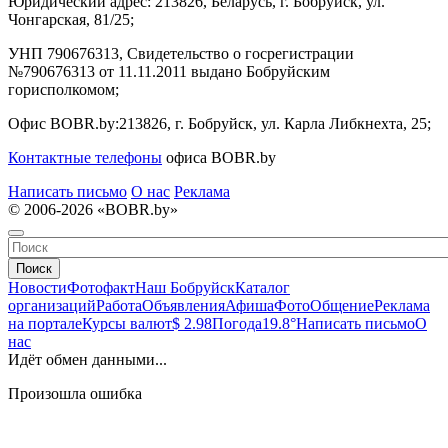
Юридический адрес:
213826, Беларусь, г. Бобруйск, ул.
Чонгарская, 81/25;
УНП 790676313, Свидетельство о госрегистрации
№790676313 от 11.11.2011 выдано Бобруйским
горисполкомом;
Офис BOBR.by:
213826, г. Бобруйск, ул. Карла Либкнехта, 25;
Контактные телефоны
офиса BOBR.by
Написать письмо
О нас
Реклама
© 2006-2026 «BOBR.by»
Поиск
Новости
Фотофакт
Наш Бобруйск
Каталог
организаций
Работа
Объявления
Афиша
Фото
Общение
Реклама
на портале
Курсы валют
$ 2.98
Погода
19.8°
Написать письмо
О
нас
Идёт обмен данными...
Произошла ошибка