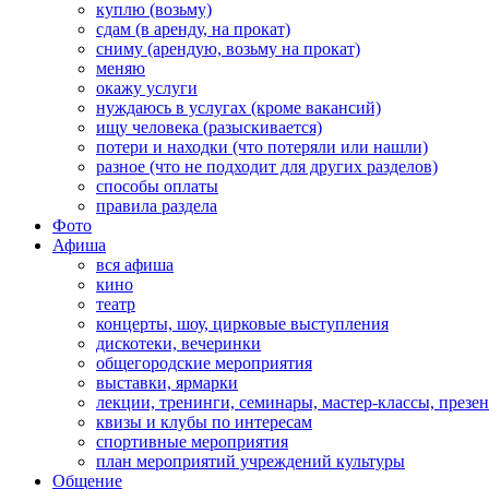
куплю (возьму)
сдам (в аренду, на прокат)
сниму (арендую, возьму на прокат)
меняю
окажу услуги
нуждаюсь в услугах (кроме вакансий)
ищу человека (разыскивается)
потери и находки (что потеряли или нашли)
разное (что не подходит для других разделов)
способы оплаты
правила раздела
Фото
Афиша
вся афиша
кино
театр
концерты, шоу, цирковые выступления
дискотеки, вечеринки
общегородские мероприятия
выставки, ярмарки
лекции, тренинги, семинары, мастер-классы, презе
квизы и клубы по интересам
спортивные мероприятия
план мероприятий учреждений культуры
Общение