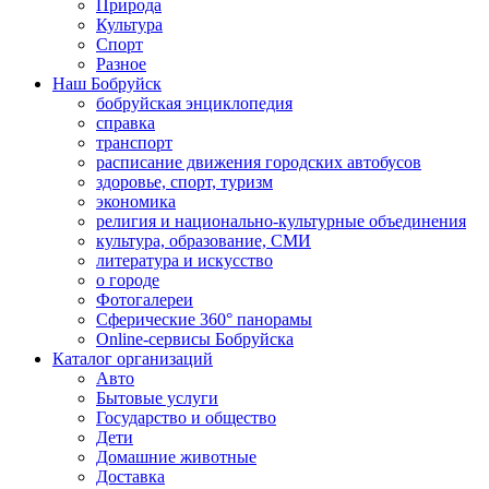
Природа
Культура
Спорт
Разное
Наш Бобруйск
бобруйская энциклопедия
справка
транспорт
расписание движения городских автобусов
здоровье, спорт, туризм
экономика
религия и национально-культурные объединения
культура, образование, СМИ
литература и искусство
о городе
Фотогалереи
Сферические 360° панорамы
Online-сервисы Бобруйска
Каталог организаций
Авто
Бытовые услуги
Государство и общество
Дети
Домашние животные
Доставка