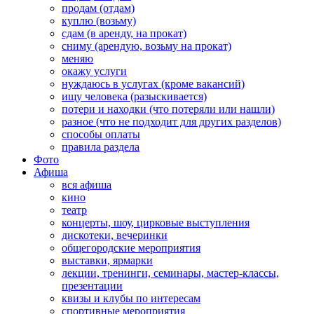
продам (отдам)
куплю (возьму)
сдам (в аренду, на прокат)
сниму (арендую, возьму на прокат)
меняю
окажу услуги
нуждаюсь в услугах (кроме вакансий)
ищу человека (разыскивается)
потери и находки (что потеряли или нашли)
разное (что не подходит для других разделов)
способы оплаты
правила раздела
Фото
Афиша
вся афиша
кино
театр
концерты, шоу, цирковые выступления
дискотеки, вечеринки
общегородские мероприятия
выставки, ярмарки
лекции, тренинги, семинары, мастер-классы,
презентации
квизы и клубы по интересам
спортивные мероприятия