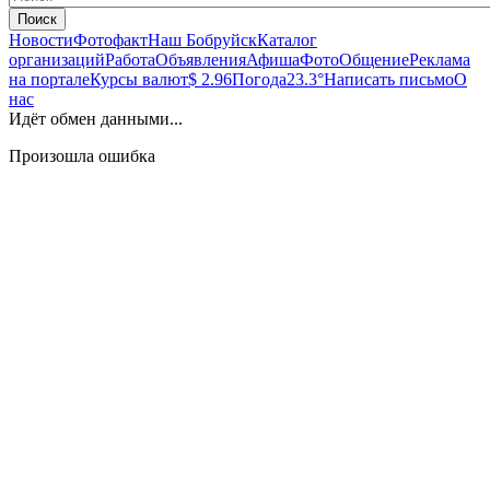
Поиск
Новости
Фотофакт
Наш Бобруйск
Каталог
организаций
Работа
Объявления
Афиша
Фото
Общение
Реклама
на портале
Курсы валют
$ 2.96
Погода
23.3°
Написать письмо
О
нас
Идёт обмен данными...
Произошла ошибка