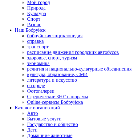
Мой город
Природа
Культура
Спорт
Разное
Наш Бобруйск
бобруйская энциклопедия
справка
транспорт
расписание движения городских автобусов
здоровье, спорт, туризм
экономика
религия и национально-культурные объединения
культура, образование, СМИ
литература и искусство
о городе
Фотогалереи
Сферические 360° панорамы
Online-сервисы Бобруйска
Каталог организаций
Авто
Бытовые услуги
Государство и общество
Дети
Домашние животные