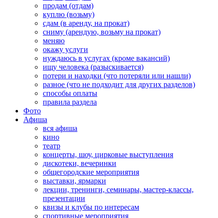
продам (отдам)
куплю (возьму)
сдам (в аренду, на прокат)
сниму (арендую, возьму на прокат)
меняю
окажу услуги
нуждаюсь в услугах (кроме вакансий)
ищу человека (разыскивается)
потери и находки (что потеряли или нашли)
разное (что не подходит для других разделов)
способы оплаты
правила раздела
Фото
Афиша
вся афиша
кино
театр
концерты, шоу, цирковые выступления
дискотеки, вечеринки
общегородские мероприятия
выставки, ярмарки
лекции, тренинги, семинары, мастер-классы,
презентации
квизы и клубы по интересам
спортивные мероприятия