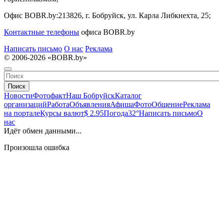
Офис BOBR.by:
213826, г. Бобруйск, ул. Карла Либкнехта, 25;
Контактные телефоны
офиса BOBR.by
Написать письмо
О нас
Реклама
© 2006-2026 «BOBR.by»
Поиск
Новости
Фотофакт
Наш Бобруйск
Каталог
организаций
Работа
Объявления
Афиша
Фото
Общение
Реклама
на портале
Курсы валют
$ 2.95
Погода
32°
Написать письмо
О
нас
Идёт обмен данными...
Произошла ошибка