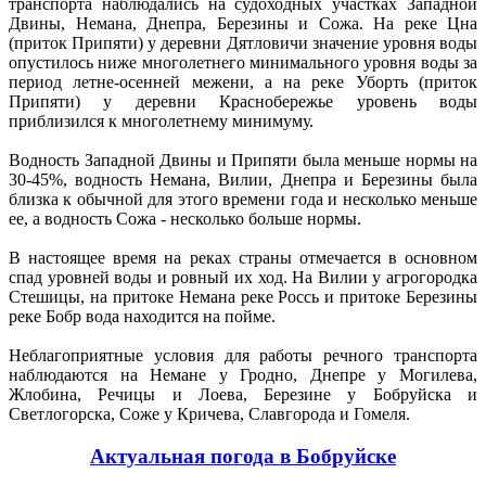
транспорта наблюдались на судоходных участках Западной
Двины, Немана, Днепра, Березины и Сожа. На реке Цна
(приток Припяти) у деревни Дятловичи значение уровня воды
опустилось ниже многолетнего минимального уровня воды за
период летне-осенней межени, а на реке Уборть (приток
Припяти) у деревни Краснобережье уровень воды
приблизился к многолетнему минимуму.
Водность Западной Двины и Припяти была меньше нормы на
30-45%, водность Немана, Вилии, Днепра и Березины была
близка к обычной для этого времени года и несколько меньше
ее, а водность Сожа - несколько больше нормы.
В настоящее время на реках страны отмечается в основном
спад уровней воды и ровный их ход. На Вилии у агрогородка
Стешицы, на притоке Немана реке Россь и притоке Березины
реке Бобр вода находится на пойме.
Неблагоприятные условия для работы речного транспорта
наблюдаются на Немане у Гродно, Днепре у Могилева,
Жлобина, Речицы и Лоева, Березине у Бобруйска и
Светлогорска, Соже у Кричева, Славгорода и Гомеля.
Актуальная погода в Бобруйске