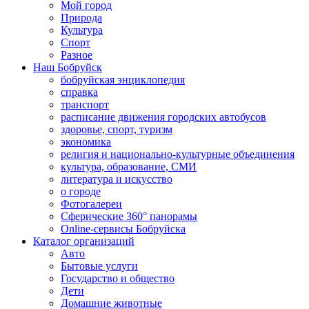
Мой город
Природа
Культура
Спорт
Разное
Наш Бобруйск
бобруйская энциклопедия
справка
транспорт
расписание движения городских автобусов
здоровье, спорт, туризм
экономика
религия и национально-культурные объединения
культура, образование, СМИ
литература и искусство
о городе
Фотогалереи
Сферические 360° панорамы
Online-сервисы Бобруйска
Каталог организаций
Авто
Бытовые услуги
Государство и общество
Дети
Домашние животные